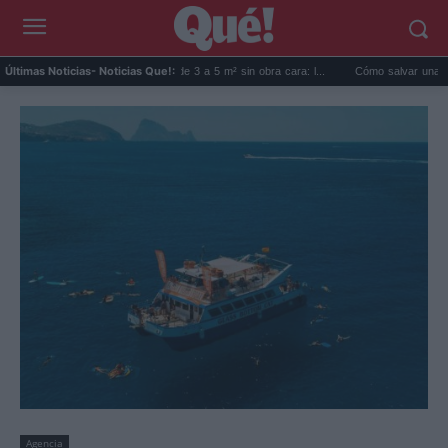
Reformar baño pequeño de 3 a 5 m² sin obra cara: l...
Cómo salvar una planta con
Últimas Noticias
- Noticias Que!:
Agencia