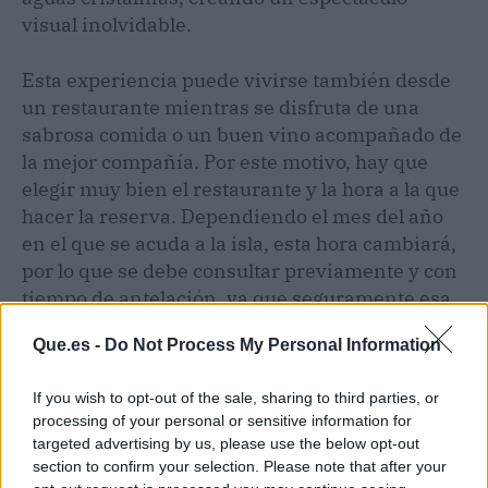
visual inolvidable.
Esta experiencia puede vivirse también desde
un restaurante mientras se disfruta de una
sabrosa comida o un buen vino acompañado de
la mejor compañía. Por este motivo, hay que
elegir muy bien el restaurante y la hora a la que
hacer la reserva. Dependiendo el mes del año
en el que se acuda a la isla, esta hora cambiará,
por lo que se debe consultar previamente y con
tiempo de antelación, ya que seguramente esa
franja horaria estará muy solicitada.
Que.es -
Do Not Process My Personal Information
Aquellas personas que estén interesadas en
If you wish to opt-out of the sale, sharing to third parties, or
disfrutar de una maravillosa velada en Ibiza,
processing of your personal or sensitive information for
pueden contar con Float Your Boat Ibiza para
targeted advertising by us, please use the below opt-out
saber cuáles son los mejores restaurantes de
section to confirm your selection. Please note that after your