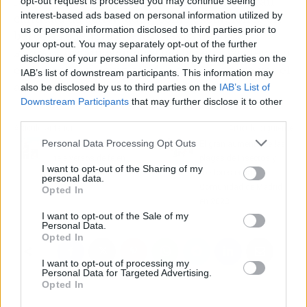
Ibiza. Además, esta empresa ofrece una gran
opt-out request is processed you may continue seeing
interest-based ads based on personal information utilized by
cantidad de actividades, como excursiones en
us or personal information disclosed to third parties prior to
barco alrededores de las playas de Ibiza,
your opt-out. You may separately opt-out of the further
snorkel
, organización de fiestas en discotecas o
disclosure of your personal information by third parties on the
en barcos, así como salidas en barco para ver el
IAB’s list of downstream participants. This information may
atardecer.
also be disclosed by us to third parties on the
IAB’s List of
Downstream Participants
that may further disclose it to other
third parties.
Artículo anterior
Artículo siguiente
Personal Data Processing Opt Outs
Harvey Córdoba Rovira
El gran aumento de las
teje versos de fe en
plagas de insectos y
I want to opt-out of the Sharing of my
'Atado a Cristo'
roedores en la
personal data.
Comunidad de Madrid
Opted In
en 2023
I want to opt-out of the Sale of my
Personal Data.
Opted In
I want to opt-out of processing my
Personal Data for Targeted Advertising.
Opted In