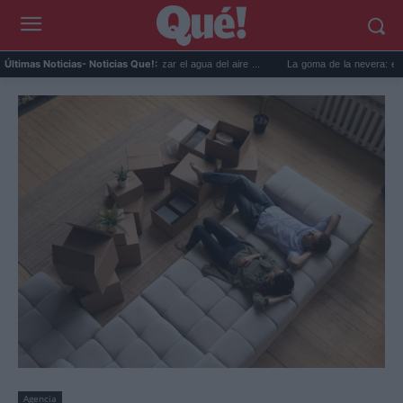
6 usos prácticos para reutilizar el agua del aire ...
La goma de la nevera: el truco de
Últimas Noticias
- Noticias Que!:
Agencia