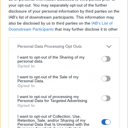
soluciones garantizan la tranquilidad de
your opt-out. You may separately opt-out of the further
inquilinos, propietarios, agencias
disclosure of your personal information by third parties on the
inmobiliarias y cualquier tipo de profesional o
IAB’s list of downstream participants. This information may
compañía de este sector de negocio.
also be disclosed by us to third parties on the
IAB’s List of
Downstream Participants
that may further disclose it to other
third parties.
Artículo anterior
Artículo siguiente
Beneficios de la
Sobre los armarios de
Personal Data Processing Opt Outs
consultoría IA en la
puertas batientes y de
I want to opt-out of the Sharing of my
Restauración
corredera
personal data.
Opted In
I want to opt-out of the Sale of my
Personal Data.
Opted In
I want to opt-out of processing my
Personal Data for Targeted Advertising.
Opted In
I want to opt-out of Collection, Use,
Retention, Sale, and/or Sharing of my
Personal Data that Is Unrelated with the