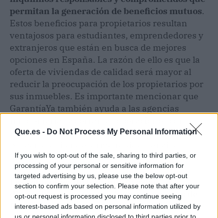
permitan la generación de beneficios mutuos
.
Estos beneficios para propietarios resultan
ventajosos para estudiantes, emprendedores y
extranjeros que están en busca de mejores
opciones en España. La razón de ello es que la
oferta de viviendas de calidad será mayor al
reducir la preocupación de los propietarios por
sus inmuebles. Es importante mencionar que
GarantíaYa también ayuda a las agencias
inmobiliarias a cerrar las operaciones con
mayor rapidez, lo cual es ideal para quienes
Que.es -
Do Not Process My Personal Information
buscan alquilar de forma rápida, sencilla,
If you wish to opt-out of the sale, sharing to third parties, or
precisa y eficaz.
processing of your personal or sensitive information for
targeted advertising by us, please use the below opt-out
Las soluciones de GarantíaYa están
section to confirm your selection. Please note that after your
disponibles para particulares y empresas de
opt-out request is processed you may continue seeing
forma íntegra, segura y 100 %
online
. Estas
interest-based ads based on personal information utilized by
us or personal information disclosed to third parties prior to