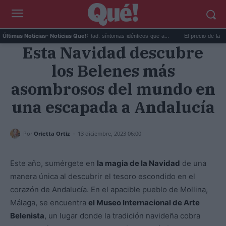
.
Calor extremo y ansiedad: síntomas idénticos que a...
El precio de la viviend
Últimas Noticias
- Noticias Que!:
Esta Navidad descubre
los Belenes más
asombrosos del mundo en
una escapada a Andalucía
-
Por
Orietta Ortiz
13 diciembre, 2023 06:00
Este año, sumérgete en
la magia de la Navidad
de una
manera única al descubrir el tesoro escondido en el
corazón de Andalucía. En el apacible pueblo de Mollina,
Málaga, se encuentra
el Museo Internacional de Arte
Belenista
, un lugar donde la tradición navideña cobra