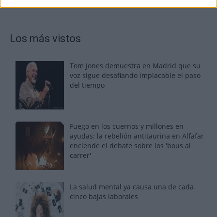
Los más vistos
Tom Jones demuestra en Madrid que su
voz sigue desafiando implacable el paso
del tiempo
Fuego en los cuernos y millones en
ayudas: la rebelión antitaurina en Alfafar
enciende el debate sobre los 'bous al
carrer'
La salud mental ya causa una de cada
cinco bajas laborales