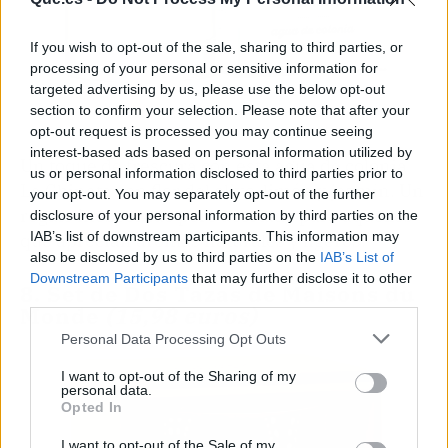
If you wish to opt-out of the sale, sharing to third parties, or
processing of your personal or sensitive information for
targeted advertising by us, please use the below opt-out
section to confirm your selection. Please note that after your
opt-out request is processed you may continue seeing
interest-based ads based on personal information utilized by
Un toque de frescura con esta agua de colonia
us or personal information disclosed to third parties prior to
La Chinata con flor del olivo, limón y jazmín. Un
your opt-out. You may separately opt-out of the further
regalo inesperado pero acertado para aquellos
disclosure of your personal information by third parties on the
IAB’s list of downstream participants. This information may
que aprecian aromas naturales y ligeros.
also be disclosed by us to third parties on the
IAB’s List of
Downstream Participants
that may further disclose it to other
8. Set de Dos Tazas de Maisons du
third parties.
Monde
(15,98 euros)
Personal Data Processing Opt Outs
I want to opt-out of the Sharing of my
personal data.
Opted In
I want to opt-out of the Sale of my