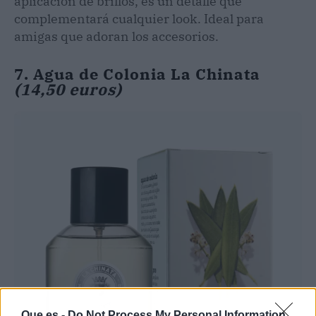
aplicación de brillos, es un detalle que
complementará cualquier look. Ideal para
amigas que adoran los accesorios.
7. Agua de Colonia La Chinata
(14,50 euros)
Que.es -
Do Not Process My Personal Information