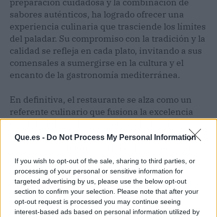
preparación cuidadosa y la combinación de
sabores auténticos, ha logrado ofrecer una
experiencia culinaria que trasciende los límites
del paladar. Su compromiso con la tradición y la
calidad se refleja en cada plato, invitando a sus
comensales a sumergirse en la cultura y el
encanto de la gastronomía mediterránea.
En definitiva, el restaurante se alza como un
referente culinario que fusiona la excelencia
gastronómica con el placer de disfrutar de la
buena mesa, dejando una huella imborrable en
Que.es -
Do Not Process My Personal Information
aquellos que tienen el privilegio de degustar
sus exquisitas propuestas.
If you wish to opt-out of the sale, sharing to third parties, or
processing of your personal or sensitive information for
targeted advertising by us, please use the below opt-out
section to confirm your selection. Please note that after your
opt-out request is processed you may continue seeing
interest-based ads based on personal information utilized by