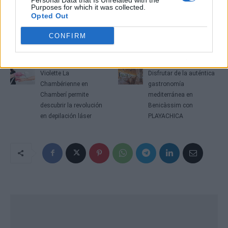
Personal Data that Is Unrelated with the
Purposes for which it was collected.
Opted Out
CONFIRM
Artículo anterior
Artículo siguiente
Violette La
Disfrutar de la auténtica
Chambérienne en
gastronomía
Chamberí permite
mediterránea en
descubrir la revolución
Benicàssim con
en depilación láser
PLAYACHICA