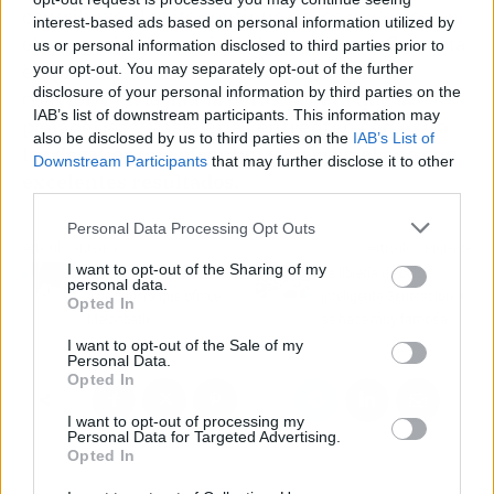
contribuye al éxito continuo de los negocios en
interest-based ads based on personal information utilized by
el competitivo mundo de la repostería. Con esta
us or personal information disclosed to third parties prior to
empresa, la innovación tecnológica se
your opt-out. You may separately opt-out of the further
disclosure of your personal information by third parties on the
convierte en la aliada perfecta para que las
IAB’s list of downstream participants. This information may
panaderías y pastelerías
enfrenten con éxito
also be disclosed by us to third parties on the
IAB’s List of
los desafíos que afrontan y cierren el año con
Downstream Participants
that may further disclose it to other
excelentes resultados.
third parties.
Personal Data Processing Opt Outs
Artículo anterior
Artículo siguiente
I want to opt-out of the Sharing of my
Las mamparas de ducha
La librería de ocio
personal data.
y de bañera que ofrece
inteligente Generación X
Opted In
Melonbath
se hace muy famosa
I want to opt-out of the Sale of my
Personal Data.
Opted In
I want to opt-out of processing my
Personal Data for Targeted Advertising.
Opted In