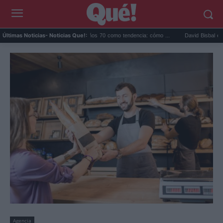
Las sandalias de los años 70 como tendencia: cómo ...
David Bisbal emociona e
Últimas Noticias
- Noticias Que!:
Agencia