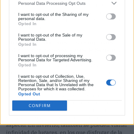
Personal Data Processing Opt Outs
buffet
con todas las referencias posibles, pero
siempre intentamos poner alguna sorpresa
I want to opt-out of the Sharing of my
típica de la isla, en función de la época en que
personal data.
Opted In
nos encontremos.
I want to opt-out of the Sale of my
Personal Data.
¿Qué recomendaciones haríais a quienes
Opted In
visiten por primera vez la zona de Santanyí?
I want to opt-out of processing my
Personal Data for Targeted Advertising.
En verano, que disfruten de las playas que
Opted In
tenemos. Por la mañana, con nuestros clientes,
I want to opt-out of Collection, Use,
siempre tenemos ese momento de charla para
Retention, Sale, and/or Sharing of my
Personal Data that Is Unrelated with the
intentar dar una ayuda en la programación de
Purposes for which it was collected.
su día. Un consejo en función del tiempo
Opted Out
meteorológico, o en función de la temporada,
CONFIRM
puede redondear el día de vacaciones, nos
gusta ayudar a nuestros clientes en este
aspecto. En invierno, también se pueden visitar
infinidad de lugares, en los que disfrutar de la