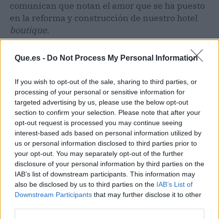
comunican que notan el amor que se ha puesto
en la reforma y construcción de nuestro
hotel
boutique
.
¿Cuál es la importancia que dais a la
Que.es -
Do Not Process My Personal Information
gastronomía?
If you wish to opt-out of the sale, sharing to third parties, or
Actualmente, en nuestro hotel, solo ofrecemos
processing of your personal or sensitive information for
targeted advertising by us, please use the below opt-out
la opción de desayuno, puesto que no tenemos
section to confirm your selection. Please note that after your
capacidad operativa para conseguir para dar un
opt-out request is processed you may continue seeing
servicio de restauración completo, pero
interest-based ads based on personal information utilized by
tenemos la suerte de tener una cantidad de
us or personal information disclosed to third parties prior to
restaurantes alrededor, en los que el cliente
your opt-out. You may separately opt-out of the further
puede encontrar una oferta gastronómica
disclosure of your personal information by third parties on the
IAB’s list of downstream participants. This information may
realmente interesante. En lo que se refiere a
also be disclosed by us to third parties on the
IAB’s List of
nuestros desayunos, ofrecemos muchas
Downstream Participants
that may further disclose it to other
variedades de desayuno continental,
third parties.
mediterráneo, americano,
healthy
, etc., o el