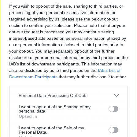
productividad, automatizar tareas menores y
If you wish to opt-out of the sale, sharing to third parties, or
mitigar la escasez de talento en tecnologías
processing of your personal or sensitive information for
punteras", asegura.
targeted advertising by us, please use the below opt-out
section to confirm your selection. Please note that after your
El sector sanitario también se aprovechará en
opt-out request is processed you may continue seeing
interest-based ads based on personal information utilized by
2024 de la evolución de la IA generativa para
us or personal information disclosed to third parties prior to
avanzar hacia "una medicina más
your opt-out. You may separately opt-out of the further
personalizada", como la creación de avatares
disclosure of your personal information by third parties on the
específicos de pacientes para su uso en ensayos
IAB’s list of downstream participants. This information may
clínicos y la generación de planes de
also be disclosed by us to third parties on the
IAB’s List of
tratamiento individualizados.
Downstream Participants
that may further disclose it to other
third parties.
"Además, veremos el surgimiento de sistemas
Personal Data Processing Opt Outs
generativos basados en IA para el apoyo a las
I want to opt-out of the Sharing of my
decisiones clínicas, que brindarán orientación
personal data.
en tiempo real", apostilla Steve Kearney,
Opted In
director del área dedicada a Salud en SAS.
I want to opt-out of the Sale of my
Personal Data.