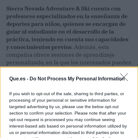
Sierra Nevada Adventure & Ski cuenta con
profesores especializados en la enseñanza de
deportes para niños, quienes se encargan de
guiar al estudiante en el desarrollo de la
práctica, teniendo en cuenta sus capacidades
y conocimientos previos
. Además, esta
compañía ofrece sesiones de aprendizaje
personalizado, en la que los interesados pueden
contratar a un profesor exclusivo para sus hijos,
de tal manera que puedan enfocarse de manera
Que.es -
Do Not Process My Personal Information
más cercana en las necesidades y objetivos de
los niños. Con este servicio, Sierra Nevada
If you wish to opt-out of the sale, sharing to third parties, or
Adventure & Ski espera que las personas
processing of your personal or sensitive information for
targeted advertising by us, please use the below opt-out
aprovechen la llegada del invierno e inscriban a
section to confirm your selection. Please note that after your
sus hijos en clases de
snowboard
para niños,
opt-out request is processed you may continue seeing
lideradas por profesionales en el área. Además,
interest-based ads based on personal information utilized by
pueden disfrutar de grandes descuentos en la
us or personal information disclosed to third parties prior to