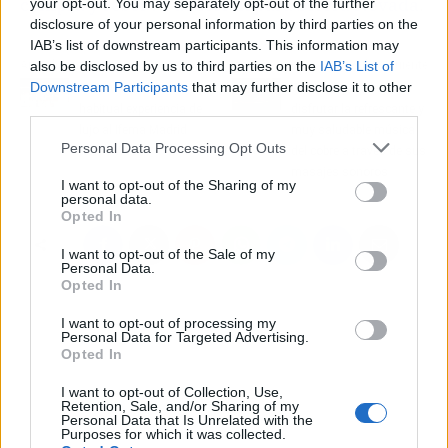
compra y reserva de forfait para Sierra Nevada
.
your opt-out. You may separately opt-out of the further
disclosure of your personal information by third parties on the
IAB’s list of downstream participants. This information may
Artículo anterior
Artículo siguiente
also be disclosed by us to third parties on the
IAB’s List of
Downstream Participants
that may further disclose it to other
GILMAR trasladó su
Cobre 29 permite
third parties.
habitual experiencia de
disfrutar la refrescante y
lujo al Ifema Madrid
muy saludable música
Personal Data Processing Opt Outs
Horse Week
del cobre a través de sus
masajes sonoros
I want to opt-out of the Sharing of my
personal data.
Opted In
I want to opt-out of the Sale of my
Personal Data.
Opted In
I want to opt-out of processing my
Personal Data for Targeted Advertising.
Opted In
I want to opt-out of Collection, Use,
Retention, Sale, and/or Sharing of my
Personal Data that Is Unrelated with the
Purposes for which it was collected.