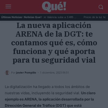
El precio de la vivienda en Valencia sube a 3.485 ...
Precio de la luz hoy, jueve
Últimas Noticias
- Noticias Que!:
La nueva aplicación
ARENA de la DGT: te
contamos qué es, cómo
funciona y qué aporta
para tu seguridad vial
-
Por
Javier Pompilio
1 diciembre, 2023 06:51
La digitalización ha llegado a todos los ámbitos de
nuestras vidas, incluyendo la seguridad vial.
Un claro
ejemplo es ARENA, la aplicación desarrollada por la
Dirección General de Tráfico
(DGT) que está