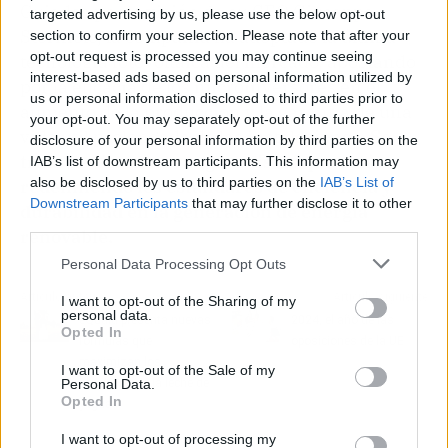
Guiados por la visión de su CEO Giuseppe
targeted advertising by us, please use the below opt-out
Storniolo, la compañía ha adoptado la última
section to confirm your selection. Please note that after your
opt-out request is processed you may continue seeing
tecnología fotovoltaica del mercado, apostando
interest-based ads based on personal information utilized by
por la eficacia de los microinversores en el
us or personal information disclosed to third parties prior to
aumento de la producción y la garantía de una
your opt-out. You may separately opt-out of the further
vida útil prolongada de las instalaciones.
Se
disclosure of your personal information by third parties on the
trata de sistemas vanguardistas que están
IAB’s list of downstream participants. This information may
also be disclosed by us to third parties on the
IAB’s List of
redefiniendo los estándares de eficiencia y
Downstream Participants
that may further disclose it to other
durabilidad en la generación de energía
third parties.
renovable.
Personal Data Processing Opt Outs
Artículo anterior
Artículo siguiente
I want to opt-out of the Sharing of my
personal data.
eQuaid presenta nuevas
2024, el año de las
Opted In
fórmulas que
oposiciones de la UE
maximizan los
I want to opt-out of the Sale of my
beneficios de la leche de
Personal Data.
Opted In
yegua
I want to opt-out of processing my