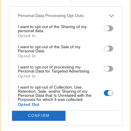
third parties.
Personal Data Processing Opt Outs
I want to opt-out of the Sharing of my
personal data.
Opted In
I want to opt-out of the Sale of my
Personal Data.
Opted In
I want to opt-out of processing my
Personal Data for Targeted Advertising.
Opted In
I want to opt-out of Collection, Use,
Artículo anterior
Artículo siguiente
Retention, Sale, and/or Sharing of my
Personal Data that Is Unrelated with the
Una investigación de
Cantabria pedirá una
Purposes for which it was collected.
UCLM muestra la
moratoria para la
Opted Out
importancia del ejercicio
cotización a la
en niños y adolescentes
Seguridad Social de las
CONFIRM
para reducir la rigidez
prácticas de FP
arterial