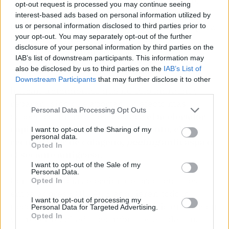
También disponen de mascarillas naturales
opt-out request is processed you may continue seeing
que son complementos para los productos de
interest-based ads based on personal information utilized by
uso cotidiano. Allí se encuentran opciones para
us or personal information disclosed to third parties prior to
your opt-out. You may separately opt-out of the further
hidratar, tratamientos para el pelo seco y
disclosure of your personal information by third parties on the
dañado, así como encrespado.
IAB’s list of downstream participants. This information may
also be disclosed by us to third parties on the
IAB’s List of
Igualmente, quienes asisten a una peluquería
Downstream Participants
that may further disclose it to other
buscan tratamientos que no solo hidratan y
third parties.
reparan, sino que aportan un efecto más
Personal Data Processing Opt Outs
específico. Entre estos, destaca
el acelerador
capilar que estimula el crecimiento, el
I want to opt-out of the Sharing of my
personal data.
recuperador de colágeno,
peeling
anticaspa o
Opted In
el secante antigrasa.
I want to opt-out of the Sale of my
Personal Data.
Con esta amplia selección de productos, los
Opted In
embajadores VOLTAGE adquieren todo lo
I want to opt-out of processing my
necesario para potenciar su servicio en el salón
Personal Data for Targeted Advertising.
Opted In
y ofrecer resultados asombrosos a todas sus