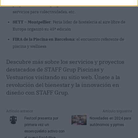
propietarios de campings, ciudades de vacaciones, resorts,
servicios para colectividades, etc.
SETT – Montpellier
: Feria líder de hostelería al aire libre de
Europa organizó su 45ª edición
FIRA de la Piscina en Barcelona
: el encuentro referente de
piscina y wellness
Descubre más sobre los servicios y proyectos
destacados de STAFF Grup Piscinas y
Vestuarios visitando su sitio web. Únete a la
revolución del bienestar y la innovación en
diseño con STAFF Grup.
Artículo anterior
Artículo siguiente
Festool presenta por
Novedades en 2024 para
primera vez un
autónomos y pymes
exoesqueleto activo con
el nuevo ExoActive