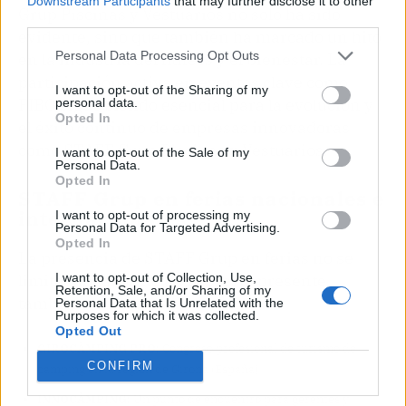
Downstream Participants
that may further disclose it to other
Grup Piscinas y Vestuarios no solo ha sido
third parties.
evidente, sino que también ha marcado un hito
Personal Data Processing Opt Outs
en la industria del fitness y el bienestar. La
participación activa en eventos clave como
I want to opt-out of the Sharing of my
FIBO sigue siendo esencial para la evolución y
personal data.
Opted In
el éxito continuo de empresas innovadoras
como STAFF Grup Piscinas y Vestuarios.
I want to opt-out of the Sale of my
Personal Data.
Opted In
STAFF Grup en ferias nacionales e
internacionales
I want to opt-out of processing my
Personal Data for Targeted Advertising.
Opted In
La presencia de STAFF Grup en ferias no se
I want to opt-out of Collection, Use,
limita únicamente a FIBO, está presente
Retention, Sale, and/or Sharing of my
también en:
Personal Data that Is Unrelated with the
Purposes for which it was collected.
Opted Out
GIROCÀMPING PRO
: Congreso profesional de turismo de
CONFIRM
camping en la región de Girona (España)
INNOCÀMPING
: Un punto de encuentro para gerentes y