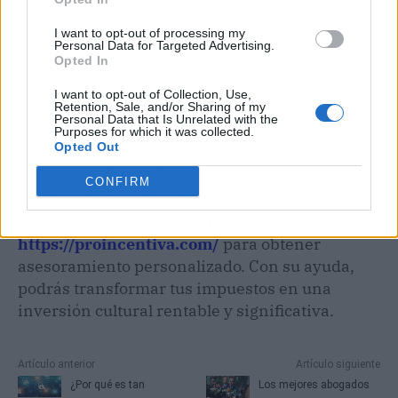
I want to opt-out of processing my
Personal Data for Targeted Advertising.
Opted In
I want to opt-out of Collection, Use,
Retention, Sale, and/or Sharing of my
Proincentiva ofrece una solución innovadora y
Personal Data that Is Unrelated with the
culturalmente beneficiosa para reducir la carga
Purposes for which it was collected.
Opted Out
fiscal de empresas y autónomos. Si deseas
explorar cómo maximizar tus ahorros fiscales y
CONFIRM
al mismo tiempo apoyar el sector cultural, te
invitamos a visitar la página web de
https://proincentiva.com/
para obtener
asesoramiento personalizado. Con su ayuda,
podrás transformar tus impuestos en una
inversión cultural rentable y significativa.
Artículo anterior
Artículo siguiente
¿Por qué es tan
Los mejores abogados