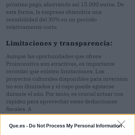
próximo pago, ahorrando así 15.000 euros. De
esta forma, la empresa obtendría una
rentabilidad del 30% en un período
relativamente corto.
Limitaciones y transparencia:
Aunque las oportunidades que ofrece
Proincentiva son atractivas, es importante
recordar que existen limitaciones. Los
proyectos culturales disponibles para inversión
no son ilimitados y el cupo puede agotarse
durante el año. Por tanto, es crucial actuar con
rapidez para aprovechar estas deducciones
fiscales. A
Que.es -
Do Not Process My Personal Information