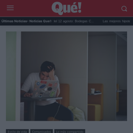
Eclipse solar en Cariñena del 12 agosto: Bodegas C...
Las mejores hipotecas de ag
Últimas Noticias
- Noticias Que!:
Estilo de vida
Comunicados
Lo más compartido