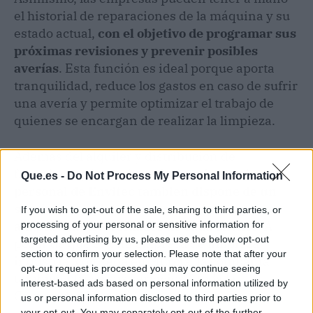
el historial de reparaciones de la máquina y su
estado actual,
con el objetivo de programar sus
próximas revisiones y prevenir posibles
averías
. Esta función es ideal porque aporta
tranquilidad, reduce los gastos en caso de sufrir
una avería y permite optimizar el trabajo de
quienes se encargan de realizar la limpieza.
Además del alquiler y distribución de
fregadoras y barredoras industriales,
el
Que.es -
Do Not Process My Personal Information
personal de Envitec también dispone de un
servicio completo de asesoramiento que se
If you wish to opt-out of the sale, sharing to third parties, or
adapta a las necesidades de cada cliente
. A
processing of your personal or sensitive information for
targeted advertising by us, please use the below opt-out
pesar de que es una empresa de limpieza
section to confirm your selection. Please note that after your
industrial con sede en Murcia, la compañía
opt-out request is processed you may continue seeing
también ofrece sus servicios a toda la
interest-based ads based on personal information utilized by
Comunidad Valenciana.
us or personal information disclosed to third parties prior to
your opt-out. You may separately opt-out of the further