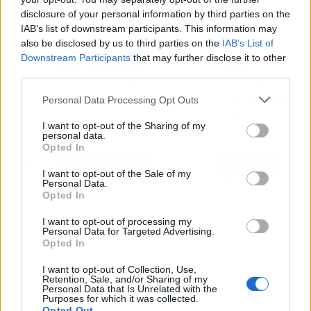
disclosure of your personal information by third parties on the
Artículo anterior
Artículo siguiente
IAB’s list of downstream participants. This information may
MID Car ofrece calidad,
Union Credit and
also be disclosed by us to third parties on the
IAB’s List of
garantía y economía
Guarantee,
Downstream Participants
that may further disclose it to other
ante la revolución de los
intermediación con
third parties.
vehículos de segunda
bancos extranjeros para
Personal Data Processing Opt Outs
mano
la concesión de cartas
de crédito
I want to opt-out of the Sharing of my
personal data.
Opted In
I want to opt-out of the Sale of my
Personal Data.
Opted In
I want to opt-out of processing my
Personal Data for Targeted Advertising.
Opted In
I want to opt-out of Collection, Use,
Retention, Sale, and/or Sharing of my
Personal Data that Is Unrelated with the
Purposes for which it was collected.
Opted Out