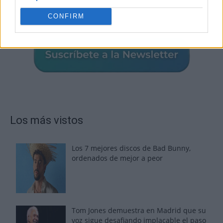
CONFIRM
Los más vistos
Los 7 mejores discos de Bad Bunny,
ordenados de mejor a peor
Tom Jones demuestra en Madrid que su
voz sigue desafiando implacable el paso