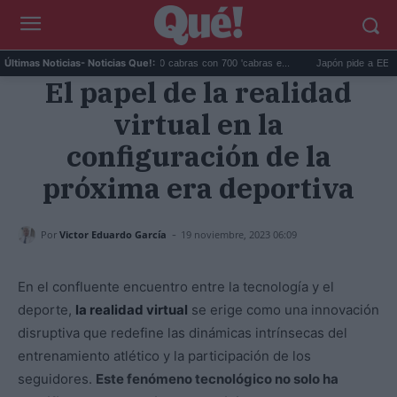
Galápagos eliminó 140.000 cabras con 700 'cabras e...
Japón pide a EEUU que d
Últimas Noticias
- Noticias Que!:
El papel de la realidad
virtual en la
configuración de la
próxima era deportiva
-
Por
Victor Eduardo García
19 noviembre, 2023 06:09
En el confluente encuentro entre la tecnología y el
deporte,
la realidad virtual
se erige como una innovación
disruptiva que redefine las dinámicas intrínsecas del
entrenamiento atlético y la participación de los
seguidores.
Este fenómeno tecnológico no solo ha