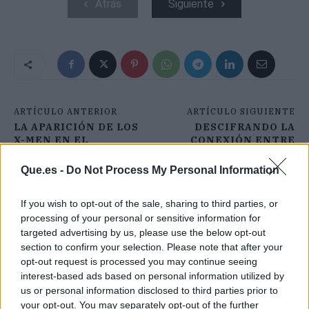
Atrás
Siguiente
ARTÍCULO ANTERIOR
ARTÍCULO SIGUIENTE
LA APARICIÓN DE LOS
DESCIFRANDO LA
X-MEN EN EL
CONEXIÓN ENTRE
UNIVERSO MARVEL
ROCÍO JURADO Y
LLEGA CON SU ÚLTIMA
ROSALÍA A TRAVÉS DE
Que.es -
Do Not Process My Personal Information
PELÍCULA
'SE NOS ROMPIÓ EL
AMOR'
If you wish to opt-out of the sale, sharing to third parties, or
processing of your personal or sensitive information for
targeted advertising by us, please use the below opt-out
section to confirm your selection. Please note that after your
opt-out request is processed you may continue seeing
interest-based ads based on personal information utilized by
us or personal information disclosed to third parties prior to
your opt-out. You may separately opt-out of the further