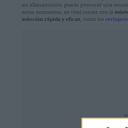
un allanamiento, puede provocar una sensa
estos momentos, es vital contar con la
asist
solución rápida y eficaz
, como los
cerrajero
P