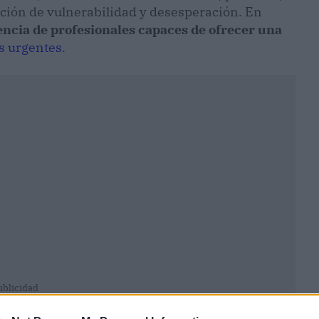
ción de vulnerabilidad y desesperación. En
encia de profesionales capaces de ofrecer una
s urgentes
.
ublicidad