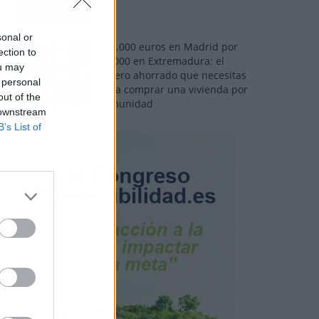
sonal or
110.000 euros en Madrid por
ection to
31.000 en Extremadura: el
ou may
dinero ahorrado que necesitas
 personal
para comprar una vivienda por
out of the
comunidad
 downstream
B’s List of