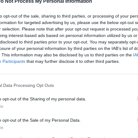
o Not Process My Personal Information
to opt-out of the sale, sharing to third parties, or processing of your per
formation for targeted advertising by us, please use the below opt-out s
r selection. Please note that after your opt-out request is processed y
eing interest-based ads based on personal information utilized by us or
disclosed to third parties prior to your opt-out. You may separately opt-
losure of your personal information by third parties on the IAB’s list of
. This information may also be disclosed by us to third parties on the
IA
Participants
that may further disclose it to other third parties.
resa ubicada en Madrid, cuenta con especialistas
l Data Processing Opt Outs
 un corto período de tiempo. Trabajan de manera
o opt-out of the Sharing of my personal data.
r lo que se presentan como una
excelente
In
.
o opt-out of the Sale of my Personal Data.
rtos cerrajeros urgentes
In