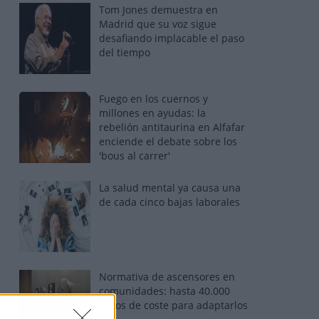
Tom Jones demuestra en
Madrid que su voz sigue
desafiando implacable el paso
del tiempo
Fuego en los cuernos y
millones en ayudas: la
rebelión antitaurina en Alfafar
enciende el debate sobre los
'bous al carrer'
La salud mental ya causa una
de cada cinco bajas laborales
Normativa de ascensores en
comunidades: hasta 40.000
euros de coste para adaptarlos