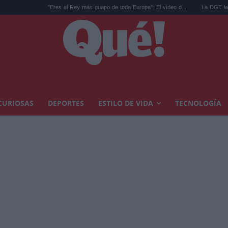
"Eres el Rey más guapo de toda Europa": El vídeo d...
La DGT lanza un aviso por
CURIOSAS
DEPORTES
ESTILO DE VIDA
TECNOLOGÍA