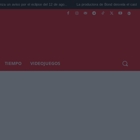
 el eclipse del 12 de ago...
La productora de Bond desvela el casting del nuevo...
TIEMPO
VIDEOJUEGOS