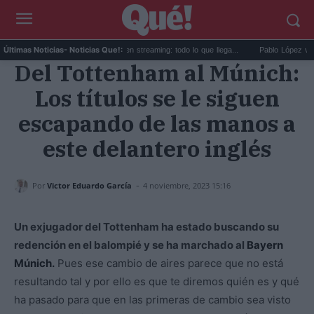
q...
Estrenos de agosto en streaming: todo lo que llega...
Pablo López vuelve co
Últimas Noticias
- Noticias Que!:
Del Tottenham al Múnich:
Los títulos se le siguen
escapando de las manos a
este delantero inglés
-
Por
Victor Eduardo García
4 noviembre, 2023 15:16
Un exjugador del Tottenham ha estado buscando su
redención en el balompié y se ha marchado al
Bayern
Múnich.
Pues ese cambio de aires parece que no está
resultando tal y por ello es que te diremos quién es y qué
ha pasado para que en las primeras de cambio sea visto