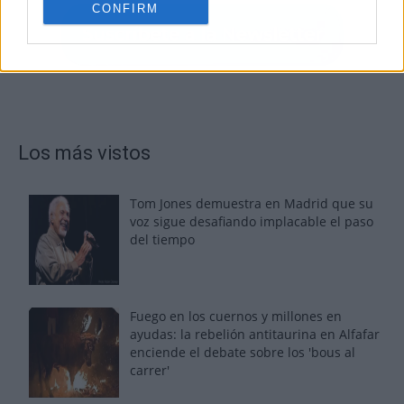
CONFIRM
Los más vistos
Tom Jones demuestra en Madrid que su
voz sigue desafiando implacable el paso
del tiempo
Fuego en los cuernos y millones en
ayudas: la rebelión antitaurina en Alfafar
enciende el debate sobre los 'bous al
carrer'