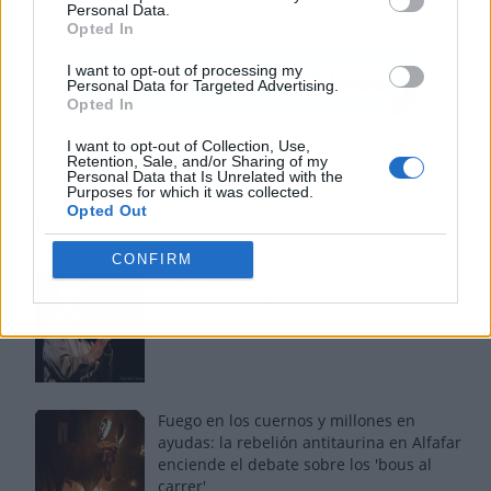
Personal Data.
Opted In
I want to opt-out of processing my
Personal Data for Targeted Advertising.
Opted In
I want to opt-out of Collection, Use,
Retention, Sale, and/or Sharing of my
Personal Data that Is Unrelated with the
Purposes for which it was collected.
Opted Out
Los más vistos
CONFIRM
Tom Jones demuestra en Madrid que su
voz sigue desafiando implacable el paso
del tiempo
Fuego en los cuernos y millones en
ayudas: la rebelión antitaurina en Alfafar
enciende el debate sobre los 'bous al
carrer'