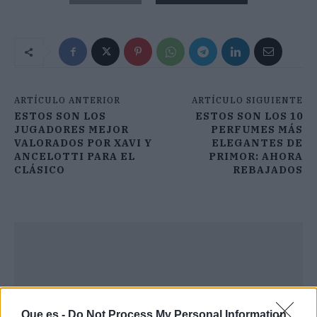
ARTÍCULO ANTERIOR
ARTÍCULO SIGUIENTE
ESTOS SON LOS
ESTOS SON LOS 10
JUGADORES MEJOR
PERFUMES MÁS
VALORADOS POR XAVI Y
ELEGANTES DE
ANCELOTTI PARA EL
PRIMOR: AHORA
CLÁSICO
REBAJADOS
Que.es -
Do Not Process My Personal Information