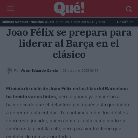
..
Kit Connor será Cíclope en los X-Men del MCU y Hea...
Rosalía en Buenos Ai
Últimas Noticias
- Noticias Que!:
Joao Félix se prepara para
liderar al Barça en el
clásico
-
Por
Victor Eduardo García
28 octubre, 2023 06:59
El inicio de ciclo de
Joao Félix
en las filas del Barcelona
ha tenido varios tintes,
pero algunos ya empiezan a
hacer eco de que el delantero portugués está quedando
a deber en esta entidad. Te contamos todos los detalles
sobre este jugador, quien como tal está cumpliendo su
sueño en la plantilla culé, pero para ver luz tiene que
explotar de una vez por todas.