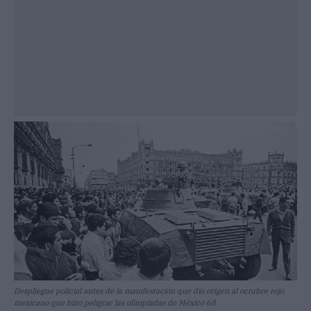
Despliegue policial antes de la manifestación que dio origen al octubre rojo
mexicano que hizo peligrar las olimpiadas de México 68