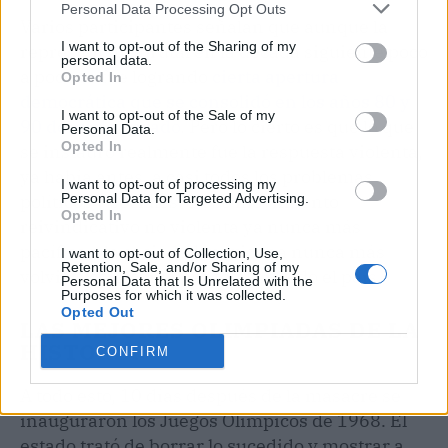
Personal Data Processing Opt Outs
Varios participantes señalan que aunque la
I want to opt-out of the Sharing of my
represión fue brutal en la década siguiente poco
personal data.
a poco se fue logrando
cierta apertura
Opted In
democrática que se consolidó en los años 80 y
I want to opt-out of the Sale of my
90 del siglo pasado
. Pero lo cierto es que lo que
Personal Data.
Opted In
se instauró realmente fue la respuesta violenta,
ya había antes, a casi todos los problemas
I want to opt-out of processing my
políticos y sociales. Y ese movimiento
Personal Data for Targeted Advertising.
Opted In
reivindicativo no violenta ya nunca más
pacífico y la sociedad mexicana nunca más
I want to opt-out of Collection, Use,
Retention, Sale, and/or Sharing of my
volvió a conocer la paz total en todo el país.
Personal Data that Is Unrelated with the
Purposes for which it was collected.
Opted Out
LAS MEJORES OLIMPIADAS DE LA
HISTORIA
CONFIRM
A todo esto, 10 días después de la masacre se
inauguraron los Juegos Olímpicos de 1968. El
estado trató de borrar lo sucedido y mostrar a