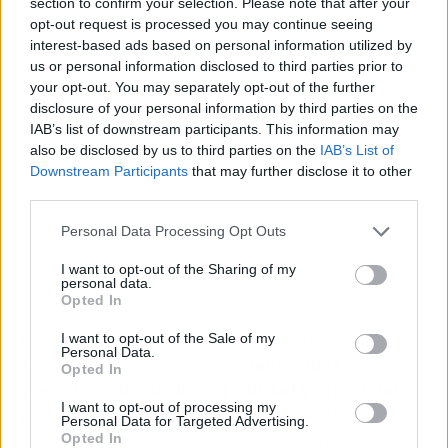
section to confirm your selection. Please note that after your
Publicidad
opt-out request is processed you may continue seeing
interest-based ads based on personal information utilized by
us or personal information disclosed to third parties prior to
your opt-out. You may separately opt-out of the further
disclosure of your personal information by third parties on the
IAB’s list of downstream participants. This information may
also be disclosed by us to third parties on the
IAB’s List of
Downstream Participants
that may further disclose it to other
third parties.
Personal Data Processing Opt Outs
I want to opt-out of the Sharing of my
personal data.
Opted In
Las estufas, las cuales tienen un diseño
I want to opt-out of the Sale of my
Personal Data.
elegante y moderno, están
fabricadas con
Opted In
acero inoxidable de alta calidad y un cristal
I want to opt-out of processing my
resistente a las altas temperaturas
(hasta 900
Personal Data for Targeted Advertising.
°C) que impide cualquier sobrecalentamiento o
Opted In