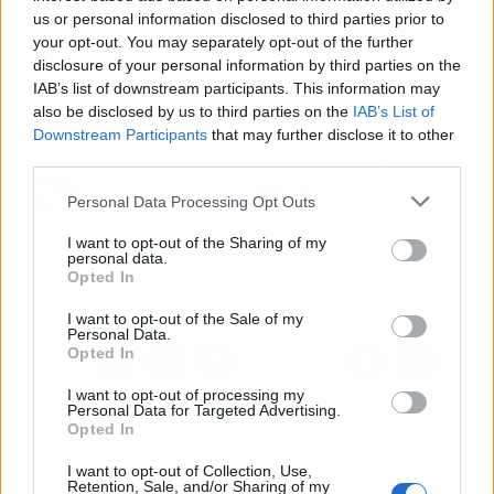
puedan conocer aspectos climáticos,
us or personal information disclosed to third parties prior to
geográficos y demográficos de esta nación
your opt-out. You may separately opt-out of the further
donde las oportunidades esperan por quienes
disclosure of your personal information by third parties on the
IAB’s list of downstream participants. This information may
deseen progresar.
also be disclosed by us to third parties on the
IAB’s List of
Downstream Participants
that may further disclose it to other
third parties.
Artículo anterior
Artículo siguiente
People Performance
Aumentar las ventas de
Personal Data Processing Opt Outs
International habla de
una empresa de la mano
las ventajas de
de XY Marketing
I want to opt-out of the Sharing of my
personal data.
implementar la
Opted In
metodología DISC
I want to opt-out of the Sale of my
Personal Data.
Opted In
I want to opt-out of processing my
Personal Data for Targeted Advertising.
Opted In
I want to opt-out of Collection, Use,
Retention, Sale, and/or Sharing of my