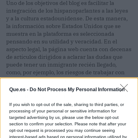
Uno de los objetivos del blog es facilitar la
integración de los hispanoparlantes a las leyes
y a la cultura estadounidense. De esta manera,
la información sobre Estados Unidos que se
muestra en la plataforma es seleccionada
pensando en su utilidad y veracidad. En el
aspecto legal, la página web cuenta con decenas
de artículos dirigidos a aclarar las dudas que
puede tener un inmigrante recién llegado,
como, por ejemplo, los riesgos de trabajar con
visa de turista y sus consecuencias.
Que.es -
Do Not Process My Personal Information
La información sobre normas en general es de
gran utilidad para llevar adelante procesos
If you wish to opt-out of the sale, sharing to third parties, or
migratorios o laborales sin inconvenientes.
processing of your personal or sensitive information for
targeted advertising by us, please use the below opt-out
Asimismo, Estados-Unidos.info presenta
section to confirm your selection. Please note that after your
información organizada por estado, para que
opt-out request is processed you may continue seeing
las personas que deseen iniciar una nueva vida
interest-based ads based on personal information utilized by