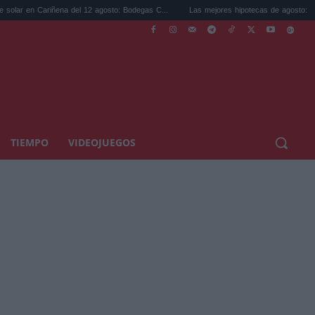
riñena del 12 agosto: Bodegas C...
Las mejores hipotecas de agosto: el TAE más com
TIEMPO
VIDEOJUEGOS