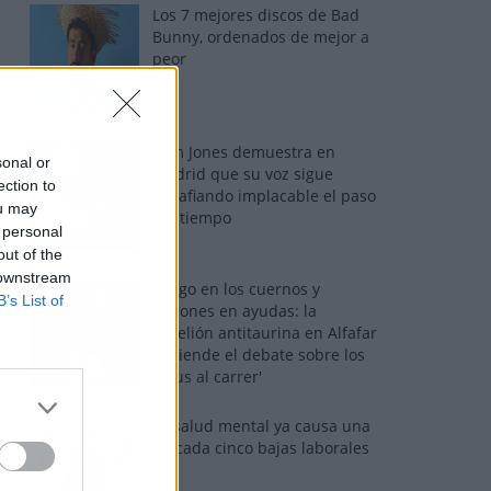
Los 7 mejores discos de Bad
Bunny, ordenados de mejor a
peor
Tom Jones demuestra en
sonal or
Madrid que su voz sigue
ection to
desafiando implacable el paso
ou may
del tiempo
 personal
out of the
 downstream
Fuego en los cuernos y
B’s List of
millones en ayudas: la
rebelión antitaurina en Alfafar
enciende el debate sobre los
'bous al carrer'
La salud mental ya causa una
de cada cinco bajas laborales