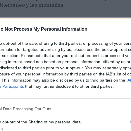
diterráneo y las montañas.
ferta de restaurantes y servicios, y está ubicada
 urbanizaciones y residencias que se extienden
o Not Process My Personal Information
ente ondulados que ofrece esta región, es un área
to opt-out of the sale, sharing to third parties, or processing of your per
formation for targeted advertising by us, please use the below opt-out s
r selection. Please note that after your opt-out request is processed y
eing interest-based ads based on personal information utilized by us or
disclosed to third parties prior to your opt-out. You may separately opt-
losure of your personal information by third parties on the IAB’s list of
. This information may also be disclosed by us to third parties on the
IA
Participants
that may further disclose it to other third parties.
l Data Processing Opt Outs
o opt-out of the Sharing of my personal data.
In