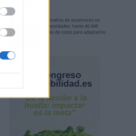
Normativa de ascensores en
comunidades: hasta 40.000
euros de coste para adaptarlos