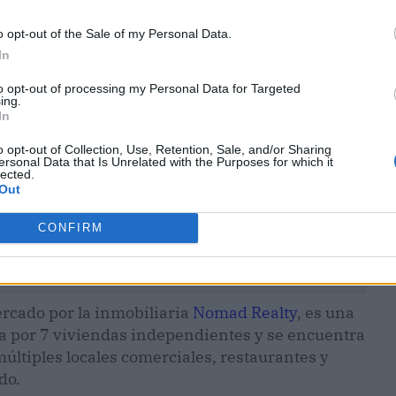
ublicidad
o opt-out of the Sale of my Personal Data.
In
to opt-out of processing my Personal Data for Targeted
ing.
In
o opt-out of Collection, Use, Retention, Sale, and/or Sharing
ersonal Data that Is Unrelated with the Purposes for which it
lected.
Out
CONFIRM
rcado por la inmobiliaria
Nomad Realty
, es una
a por 7 viviendas independientes y se encuentra
últiples locales comerciales, restaurantes y
do.