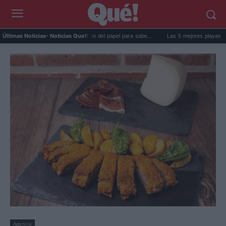
La goma de la nevera: el truco del papel para sabe...
Las 5 mejores playas de Formen
Últimas Noticias
- Noticias Que!:
Agencia