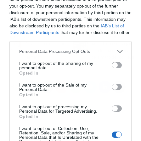
a cada uno de los visitantes con una
your opt-out. You may separately opt-out of the further
experiencia culinaria auténtica que enriquece
disclosure of your personal information by third parties on the
la escena gastronómica de Barcelona.
IAB’s list of downstream participants. This information may
also be disclosed by us to third parties on the
IAB’s List of
Downstream Participants
that may further disclose it to other
Artículo anterior
Artículo siguiente
third parties.
Claves para tener salud
Adquirir accesorios para
bucodental, por
la industria de piscinas,
Personal Data Processing Opt Outs
Farmasky
de la mano de Pool Tiger
I want to opt-out of the Sharing of my
Europe
personal data.
Opted In
I want to opt-out of the Sale of my
Personal Data.
Opted In
I want to opt-out of processing my
Personal Data for Targeted Advertising.
Opted In
I want to opt-out of Collection, Use,
Retention, Sale, and/or Sharing of my
Personal Data that Is Unrelated with the