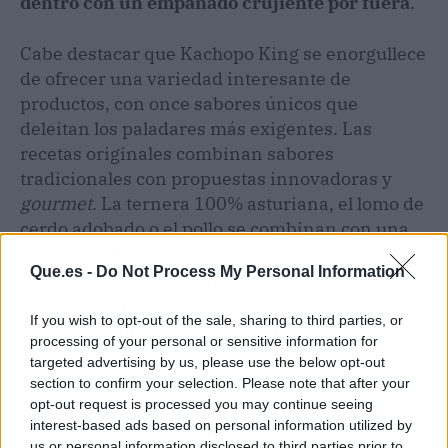
dentro con un empanado crujiente por fuera
.
Cabe destacar que Kachopo King se enorgullece
de ofrecer una variedad interesante de
productos, con once sabores únicos que
deleitan los paladares más exigentes. Las
recetas originales combinan sabores
tradicionales con propuestas innovadoras y
gourmet
. La ternera 100% asturiana, el lomo de
cerdo adobado o el pollo se combinan con una
variedad de quesos, como el queso azul, el
Que.es -
Do Not Process My Personal Information
gouda
o el manchego, incorporando sabores
sublimes como la cebolla caramelizada, el
foie
If you wish to opt-out of the sale, sharing to third parties, or
de pato, los pimientos de piquillo o el
boletus
.
processing of your personal or sensitive information for
targeted advertising by us, please use the below opt-out
Estos platos de kachopo barcelona permiten a
section to confirm your selection. Please note that after your
los restaurantes sobresalir entre la
opt-out request is processed you may continue seeing
interest-based ads based on personal information utilized by
competencia gracias a Kachopo King y deleitar
us or personal information disclosed to third parties prior to