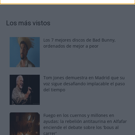
Los más vistos
Los 7 mejores discos de Bad Bunny,
ordenados de mejor a peor
Tom Jones demuestra en Madrid que su
voz sigue desafiando implacable el paso
del tiempo
Fuego en los cuernos y millones en
ayudas: la rebelión antitaurina en Alfafar
enciende el debate sobre los 'bous al
carrer'