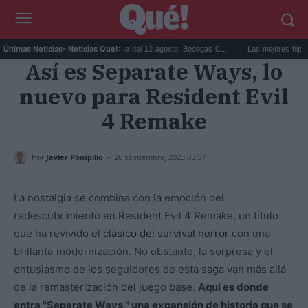
.
Eclipse solar en Cariñena del 12 agosto: Bodegas C...
Las mejores hipotecas 
Últimas Noticias
- Noticias Que!:
Así es Separate Ways, lo
nuevo para Resident Evil
4 Remake
-
Por
Javier Pompilio
26 septiembre, 2023 05:57
La nostalgia se combina con la emoción del
redescubrimiento en Resident Evil 4 Remake, un título
que ha revivido el
clásico del survival horror
con una
brillante modernización. No obstante, la sorpresa y el
entusiasmo de los seguidores de esta saga van más allá
de la remasterización del juego base.
Aquí es donde
entra "Separate Ways," una expansión de historia que se