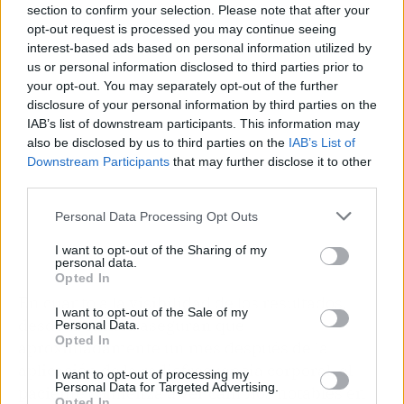
section to confirm your selection. Please note that after your
Publicidad
opt-out request is processed you may continue seeing
interest-based ads based on personal information utilized by
us or personal information disclosed to third parties prior to
your opt-out. You may separately opt-out of the further
disclosure of your personal information by third parties on the
IAB’s list of downstream participants. This information may
also be disclosed by us to third parties on the
IAB’s List of
Downstream Participants
that may further disclose it to other
third parties.
Personal Data Processing Opt Outs
I want to opt-out of the Sharing of my
personal data.
Opted In
En cuanto a la visibilidad de los resultados,
I want to opt-out of the Sale of my
desde la clínica aseguran que
Personal Data.
Opted In
aproximadamente un mes después de la
aplicación de la radiofrecuencia corporal, el
I want to opt-out of processing my
Personal Data for Targeted Advertising.
paciente comienza a ver cambios notables en
Opted In