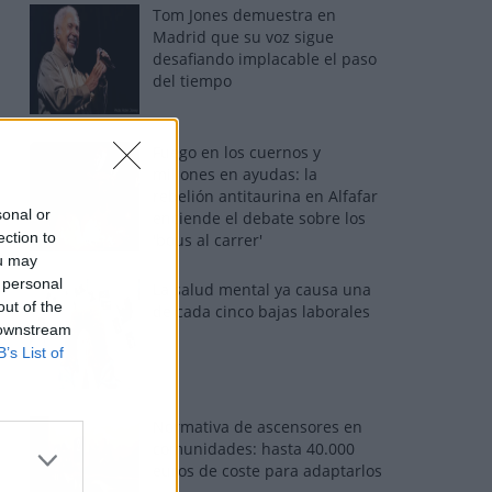
Tom Jones demuestra en
Madrid que su voz sigue
desafiando implacable el paso
del tiempo
Fuego en los cuernos y
millones en ayudas: la
rebelión antitaurina en Alfafar
sonal or
enciende el debate sobre los
ection to
'bous al carrer'
ou may
 personal
La salud mental ya causa una
out of the
de cada cinco bajas laborales
 downstream
B’s List of
Normativa de ascensores en
comunidades: hasta 40.000
euros de coste para adaptarlos