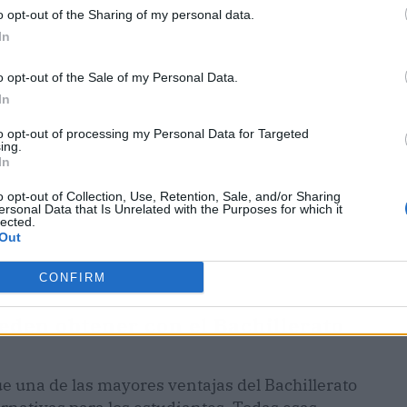
o opt-out of the Sharing of my personal data.
ublicidad
In
o opt-out of the Sale of my Personal Data.
In
to opt-out of processing my Personal Data for Targeted
ing.
In
o opt-out of Collection, Use, Retention, Sale, and/or Sharing
ersonal Data that Is Unrelated with the Purposes for which it
lected.
Out
CONFIRM
eden obtener con el Bachillerato
e una de las mayores ventajas del Bachillerato