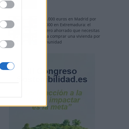
110.000 euros en Madrid por
31.000 en Extremadura: el
dinero ahorrado que necesitas
para comprar una vivienda por
comunidad