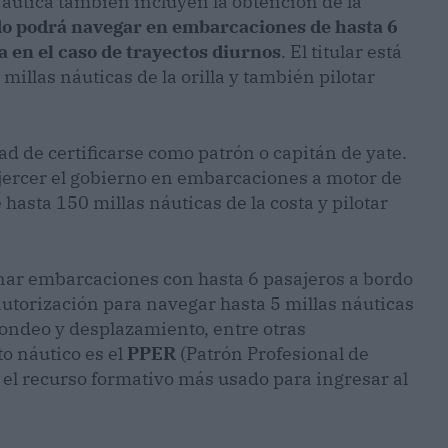
Náutica también incluyen la obtención de la
do podrá navegar en embarcaciones de hasta 6
a en el caso de trayectos diurnos
. El titular está
millas náuticas de la orilla y también pilotar
d de certificarse como patrón o capitán de yate.
 ejercer el gobierno en embarcaciones a motor de
hasta 150 millas náuticas de la costa y pilotar
rnar embarcaciones con hasta 6 pasajeros a bordo
autorización para navegar hasta 5 millas náuticas
 fondeo y desplazamiento, entre otras
to náutico es el
PPER
(Patrón Profesional de
 el recurso formativo más usado para ingresar al