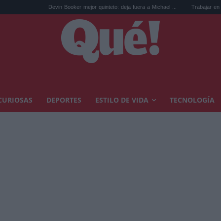
Devin Booker mejor quinteto: deja fuera a Michael ...
Trabajar en Noruega: 13
CURIOSAS
DEPORTES
ESTILO DE VIDA
TECNOLOGÍA