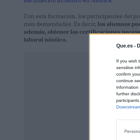
Bachillerato Británico en Náutica
.
Con esta formación, los participantes del p
más demandadas. Es decir,
los alumnos pue
además, obtener las certificaciones neces
laboral náutico.
Que.es -
D
If you wish 
sensitive in
confirm you
continue se
information 
further disc
participants
Downstream 
Persona