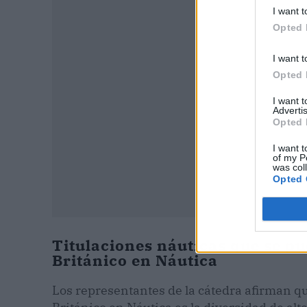
I want t
P
Opted 
I want t
Opted 
I want 
Advertis
Opted 
I want t
of my P
was col
Opted 
Titulaciones náuticas que se pu
Británico en Náutica
Los representantes de la cátedra afirman qu