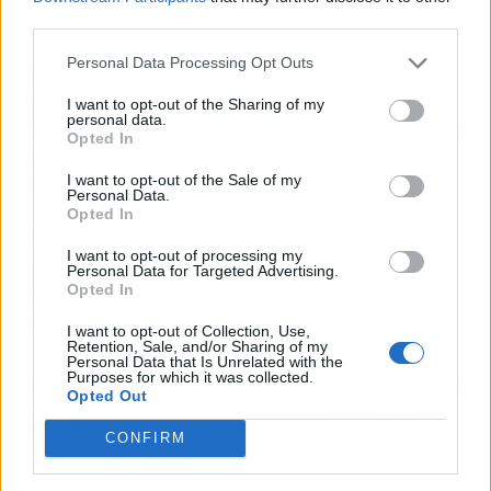
third parties.
Personal Data Processing Opt Outs
A su vez, los clientes pueden controlar desde
sus dispositivos móviles el acceso y la potencia
I want to opt-out of the Sharing of my
personal data.
de sus puntos de recarga. También cuentan con
Opted In
la posibilidad de acceder a los datos históricos
de uso.
I want to opt-out of the Sale of my
Personal Data.
Opted In
Con Ingeniería Aplicada es posible desarrollar
I want to opt-out of processing my
proyectos de instalación de puntos de recarga
Personal Data for Targeted Advertising.
Opted In
de vehículos eléctricos para fomentar una
movilidad más sostenible.
I want to opt-out of Collection, Use,
Retention, Sale, and/or Sharing of my
Personal Data that Is Unrelated with the
Purposes for which it was collected.
Artículo anterior
Artículo siguiente
Opted Out
Alquiler de coches de
Celebración por todo lo
lujo en Madrid de la
alto de los 11 años de
CONFIRM
mano de profesionales,
Music Mundial
con Torres Bus