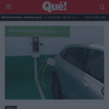
Récord de vacantes sin cubrir en España: más de cu...
"Eres el Rey más guapo de to
Últimas Noticias
- Noticias Que!:
Agencia