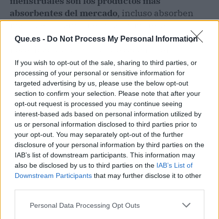
menstruales son los productos más
absorbentes del mercado
, incluso absorben
más que los tampones y las compresas
tradicionales, pero al final todo depende la
Que.es -
Do Not Process My Personal Information
necesidad y a los gustos de cada mujer.
If you wish to opt-out of the sale, sharing to third parties, or
processing of your personal or sensitive information for
targeted advertising by us, please use the below opt-out
section to confirm your selection. Please note that after your
opt-out request is processed you may continue seeing
interest-based ads based on personal information utilized by
us or personal information disclosed to third parties prior to
your opt-out. You may separately opt-out of the further
disclosure of your personal information by third parties on the
IAB’s list of downstream participants. This information may
also be disclosed by us to third parties on the
IAB’s List of
Downstream Participants
that may further disclose it to other
third parties.
Personal Data Processing Opt Outs
Publicidad