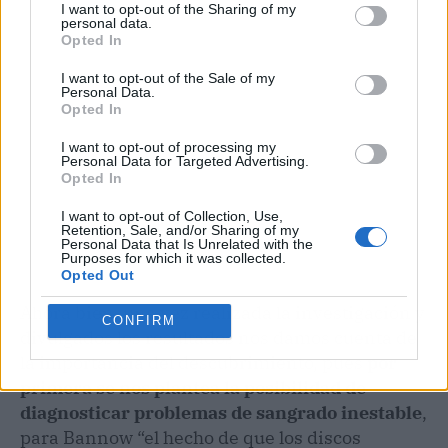
I want to opt-out of the Sharing of my
personal data.
Opted In
I want to opt-out of the Sale of my
Personal Data.
Opted In
I want to opt-out of processing my
Personal Data for Targeted Advertising.
Opted In
I want to opt-out of Collection, Use,
Retention, Sale, and/or Sharing of my
Personal Data that Is Unrelated with the
Purposes for which it was collected.
Opted Out
Ahora bien, una vez realizada la investigación y
CONFIRM
divulgados los resultados nos damos cuenta de
la importancia del descubrimiento, pues
por
primera se nos plantea la posibilidad de
diagnosticar problemas de sangrado inestable
,
para Bannow “el hecho de que los discos