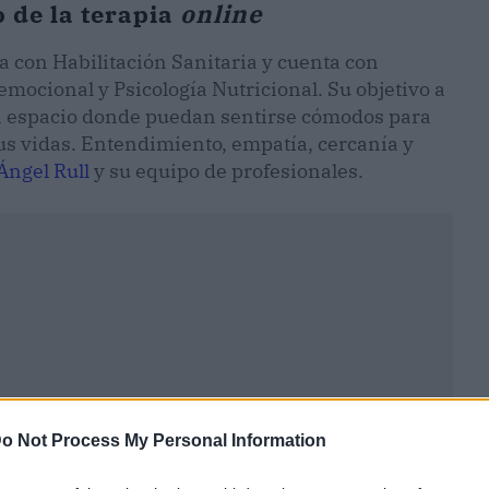
 de la terapia
online
ca con Habilitación Sanitaria y cuenta con
emocional y Psicología Nutricional. Su objetivo a
 un espacio donde puedan sentirse cómodos para
us vidas. Entendimiento, empatía, cercanía y
Ángel Rull
y su equipo de profesionales.
o Not Process My Personal Information