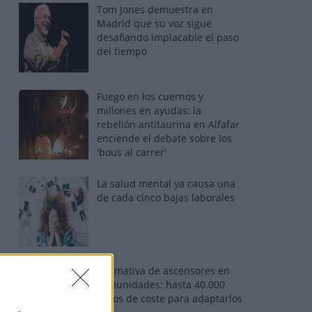
Tom Jones demuestra en
Madrid que su voz sigue
desafiando implacable el paso
del tiempo
Fuego en los cuernos y
millones en ayudas: la
rebelión antitaurina en Alfafar
enciende el debate sobre los
'bous al carrer'
La salud mental ya causa una
de cada cinco bajas laborales
Normativa de ascensores en
comunidades: hasta 40.000
euros de coste para adaptarlos