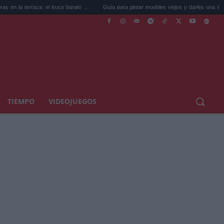
a: el truco barato ...
Guía para pintar muebles viejos y darles una segun...
La 
TIEMPO
VIDEOJUEGOS