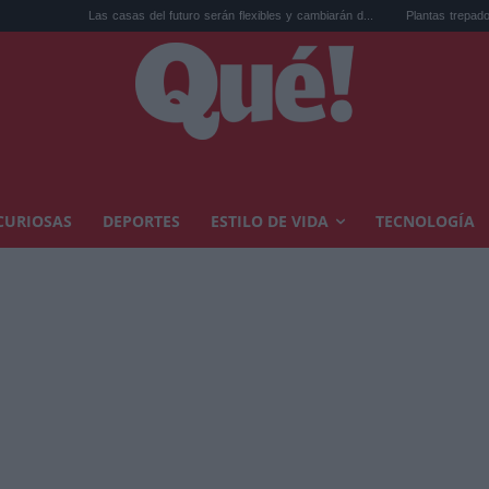
Las casas del futuro serán flexibles y cambiarán d...
Plantas trepadoras en la terraz
CURIOSAS
DEPORTES
ESTILO DE VIDA
TECNOLOGÍA