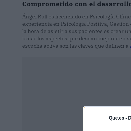
Comprometido con el desarrollo
Ángel Rull es licenciado en Psicología Clíni
experiencia en Psicología Positiva, Gestión 
la hora de asistir a sus pacientes es crear
tratar los aspectos que desean mejorar en s
escucha activa son las claves que definen a
Que.es -
D