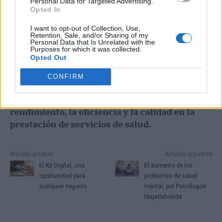
Personal Data for Targeted Advertising.
Opted In
I want to opt-out of Collection, Use,
Retention, Sale, and/or Sharing of my
Personal Data that Is Unrelated with the
Purposes for which it was collected.
Opted Out
A través del desarrollo de esta plataforma, Higia
Benchmarking SL se convierte en una empresa
CONFIRM
comprometida con el desarrollo sanitario, que
proporciona soluciones para
mejorar el
rendimiento, la eficiencia y la calidad en la
prestación de servicios de salud.
Artículo anterior
Artículo siguiente
El Kit Digital, una
El aumento de los
oportunidad para
problemas de salud
cualquier negocio
mental, por Psicólogos
Majadahonda