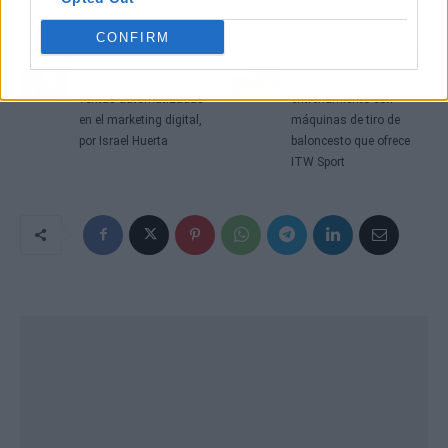
CONFIRM
Artículo anterior
Artículo siguiente
La importancia de las
El programa de
ventas automatizadas
entrenamiento con
en el marketing digital,
máquinas de tiro de
por Israel Huerta
baloncesto que ofrece
ITW Sport