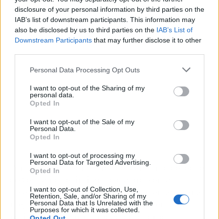
disclosure of your personal information by third parties on the
Publicidad
IAB’s list of downstream participants. This information may
also be disclosed by us to third parties on the
IAB’s List of
Downstream Participants
that may further disclose it to other
third parties.
Personal Data Processing Opt Outs
I want to opt-out of the Sharing of my
personal data.
Opted In
I want to opt-out of the Sale of my
Personal Data.
Opted In
I want to opt-out of processing my
Personal Data for Targeted Advertising.
Por último, los beneficios del consumo de leche
Opted In
de yegua no se limitan solo a problemas
I want to opt-out of Collection, Use,
digestivos, sino que también pueden ayudar a
Retention, Sale, and/or Sharing of my
mejorar la salud en general, al aumentar la
Personal Data that Is Unrelated with the
Purposes for which it was collected.
resistencia y la inmunidad del cuerpo.
Opted Out