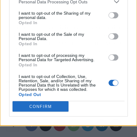
Personal Data Processing Opt Outs
I want to opt-out of the Sharing of my
personal data.
Opted In
Los interesados en vivir una nueva experiencia
y disfrutar de los múltiples deportes de
I want to opt-out of the Sale of my
Personal Data.
aventura, pueden acceder a la página web de
Opted In
Turismo Activa para conocer todos los detalles
I want to opt-out of processing my
de sus servicios.
Personal Data for Targeted Advertising.
Opted In
I want to opt-out of Collection, Use,
Artículo anterior
Artículo siguiente
Retention, Sale, and/or Sharing of my
¿Por qué es importante
Las diferencias entre las
Personal Data that Is Unrelated with the
Purposes for which it was collected.
tener ya una baliza V-16?
inmobiliarias modernas
Opted Out
y las inmobiliarias
tradicionales
CONFIRM