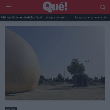
 usos prácticos para reutilizar el agua del aire ...
La goma de la nevera: el truco del 
Últimas Noticias
- Noticias Que!:
Agencia