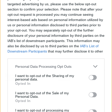
solución sostenible y amigable con el
targeted advertising by us, please use the below opt-out
section to confirm your selection. Please note that after your
medioambiente
. Además, sus servicios ofrecen
opt-out request is processed you may continue seeing
presupuestos personalizados
en este tipo de
interest-based ads based on personal information utilized by
productos, adaptados a las necesidades y
us or personal information disclosed to third parties prior to
capacidades de cada empresa, mientras que su
your opt-out. You may separately opt-out of the further
equipo profesional proporciona a sus clientes
disclosure of your personal information by third parties on the
IAB’s list of downstream participants. This information may
asistencia y asesoramiento especializado, para
also be disclosed by us to third parties on the
IAB’s List of
ayudarlos a despejar cualquiera de sus dudas
Downstream Participants
that may further disclose it to other
en relación con estos productos.
third parties.
Personal Data Processing Opt Outs
Artículo anterior
Artículo siguiente
I want to opt-out of the Sharing of my
Las furgonetas camper;
Fibratec sustituye
personal data.
ventajas, accesorios,
mallazos por fibras en
Opted In
sitios donde acampar y
importante obra
la cerradura seguridad
I want to opt-out of the Sale of my
Personal Data.
furgoneta necesaria para
Opted In
ello, con Eginer
I want to opt-out of processing my