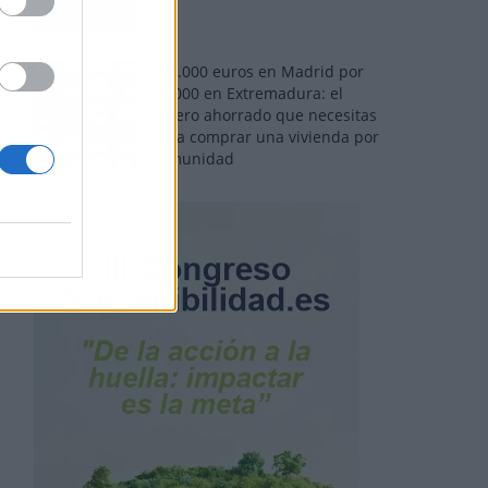
110.000 euros en Madrid por
31.000 en Extremadura: el
dinero ahorrado que necesitas
para comprar una vivienda por
comunidad