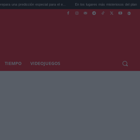
ión especial para el e...
En los lugares más misteriosos del planeta: Stoneh...
TIEMPO
VIDEOJUEGOS