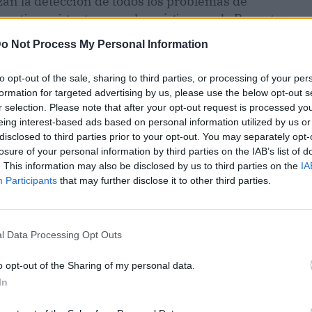
zan la detección de todos los problemas de
rmativas vigentes para las páginas web. Por estas
Derecho a la Accesibilidad Web (ADDAW) realiza
o Not Process My Personal Information
 de los estándares de
accesibilidad web
.
to opt-out of the sale, sharing to third parties, or processing of your per
idad?
formation for targeted advertising by us, please use the below opt-out s
r selection. Please note that after your opt-out request is processed y
utilizadas para hacer que las páginas web
eing interest-based ads based on personal information utilized by us or
os, independientemente de sus limitaciones
disclosed to third parties prior to your opt-out. You may separately opt-
losure of your personal information by third parties on the IAB’s list of
nectan. Para ello, se aplica
un código fuente de
. This information may also be disclosed by us to third parties on the
IA
 parte visible de un sitio
, con
widgets
que se
Participants
that may further disclose it to other third parties.
ibilidad de modificar la forma en la que esta se
 tamaño del texto, entre otros ajustes.
l Data Processing Opt Outs
o opt-out of the Sharing of my personal data.
In