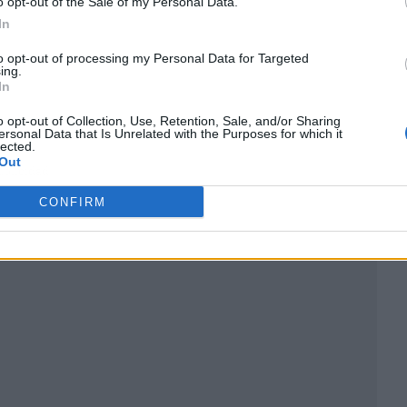
o opt-out of the Sale of my Personal Data.
In
to opt-out of processing my Personal Data for Targeted
ing.
In
o opt-out of Collection, Use, Retention, Sale, and/or Sharing
ersonal Data that Is Unrelated with the Purposes for which it
lected.
Out
ublicidad
CONFIRM