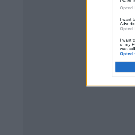
I want t
Opted 
I want 
Advertis
Opted 
I want t
of my P
was col
Opted 
P