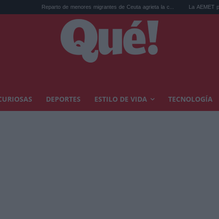
Reparto de menores migrantes de Ceuta agrieta la c...
La AEMET prepara una predicc
CURIOSAS
DEPORTES
ESTILO DE VIDA
TECNOLOGÍA