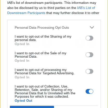
IAB’s list of downstream participants. This information may
Artículo anterior
Artículo siguiente
also be disclosed by us to third parties on the
IAB’s List of
Enfrentar la escasez de
Valhotel, donde pasar
Downstream Participants
that may further disclose it to other
agua con el 3P Rainbow,
unos días de relax frente
third parties.
gracias a la unión de
al mar de Valencia
Pluvial y 3P Technik
Personal Data Processing Opt Outs
I want to opt-out of the Sharing of my
personal data.
Opted In
I want to opt-out of the Sale of my
Personal Data.
Opted In
I want to opt-out of processing my
Personal Data for Targeted Advertising.
Opted In
I want to opt-out of Collection, Use,
Retention, Sale, and/or Sharing of my
Personal Data that Is Unrelated with the
Purposes for which it was collected.
Opted Out