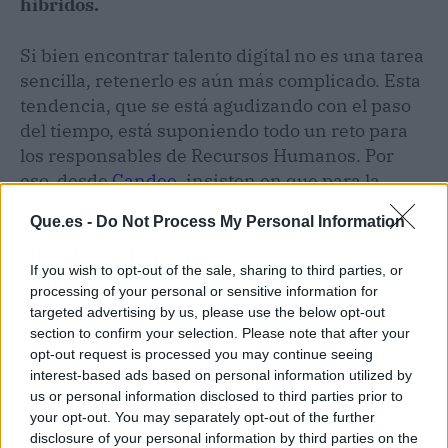
híbridos.
Si bien encontrar talento digital no es una tarea
sencilla, retenerlo es aún más complicado. Esta
tendencia, que se está agudizando con el paso
del tiempo, está suponiendo todo un reto para
los responsables de Recursos Humanos. Por
eso, desde
Candee
, insisten en que para la
retención del talento hay 3 pilares básicos que
Que.es -
Do Not Process My Personal Information
se deben tener muy presentes:
beneficios,
clima laboral y proyecto
.
"Con un buen
If you wish to opt-out of the sale, sharing to third parties, or
equilibrio entre los tres ya tienes mucho hecho.
processing of your personal or sensitive information for
Cada vez se valoran más cuestiones como la
targeted advertising by us, please use the below opt-out
transparencia o la empatía. La gente ya no
section to confirm your selection. Please note that after your
quiere ser un muñeco de paja. La gente quiere
opt-out request is processed you may continue seeing
interest-based ads based on personal information utilized by
tener impacto. Que siempre exista un reto, un
us or personal information disclosed to third parties prior to
aprendizaje", afirma Marta Sánchez.
your opt-out. You may separately opt-out of the further
disclosure of your personal information by third parties on the