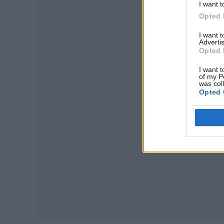
I want t
Opted 
I want 
Advertis
Opted 
P
I want t
of my P
was col
Opted 