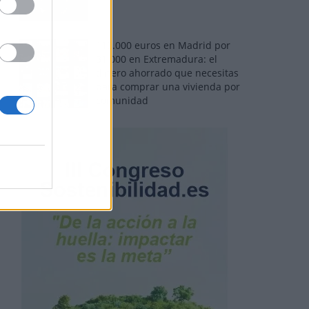
110.000 euros en Madrid por
31.000 en Extremadura: el
dinero ahorrado que necesitas
para comprar una vivienda por
comunidad