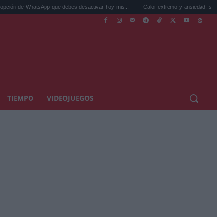
hatsApp que debes desactivar hoy mis...
Calor extremo y ansiedad: síntomas idéntic
TIEMPO
VIDEOJUEGOS