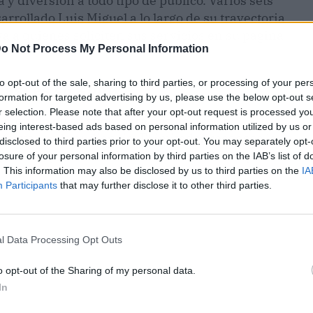
y diversión a todo tipo de público. Varios sets
arrollado Luis Miguel a lo largo de su trayectoria
a a quienes soliciten sus servicios en su página
o Not Process My Personal Information
to opt-out of the sale, sharing to third parties, or processing of your per
 así es su
show
formation for targeted advertising by us, please use the below opt-out s
r selection. Please note that after your opt-out request is processed y
 contenido de su show para fiestas que se
eing interest-based ads based on personal information utilized by us or
fervor en la audiencia. El imitador reconoce la
disclosed to third parties prior to your opt-out. You may separately opt-
laneta, y en honor a su talento utiliza las pistas
losure of your personal information by third parties on the IAB’s list of
. This information may also be disclosed by us to third parties on the
IA
Participants
that may further disclose it to other third parties.
l Data Processing Opt Outs
o opt-out of the Sharing of my personal data.
In