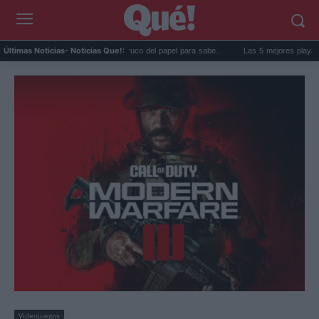
La goma de la nevera: el truco del papel para sabe...
Las 5 mejores playas de For
Últimas Noticias
- Noticias Que!:
Videojuegos