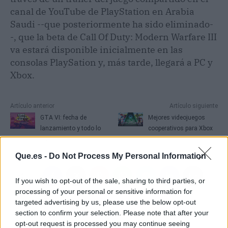
canal de YouTube de PlayStation en Arabia
Saudi --que posteriormente ha sido eliminado-
-, que la beta de Call Of Duty: Modern Warfare III
va estará disponible inicialmente en las
consolas PlaySation y, más tarde, llegará a PC y
Xbox.
Artículo anterior
Artículo siguiente
GTA VI: fecha de
Mejores videojuegos
lanzamiento y todo lo
cooperativos para Xbox
que se sabe de él
Que.es -
Do Not Process My Personal Information
If you wish to opt-out of the sale, sharing to third parties, or
processing of your personal or sensitive information for
targeted advertising by us, please use the below opt-out
section to confirm your selection. Please note that after your
opt-out request is processed you may continue seeing