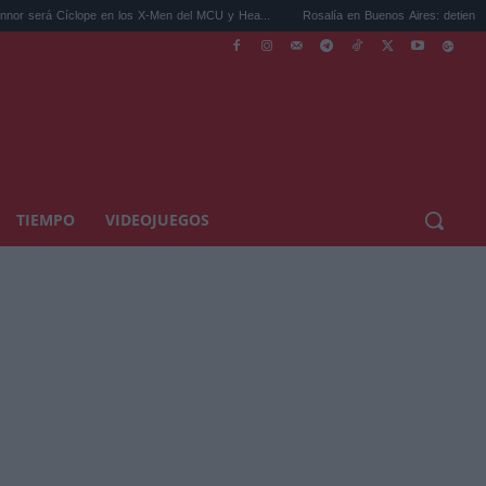
 en los X-Men del MCU y Hea...
Rosalía en Buenos Aires: detiene el tráfico y se s...
TIEMPO
VIDEOJUEGOS