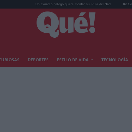
Un exnarco gallego quiere montar su 'Ruta del Narc...
Kit Connor será Cíclope
CURIOSAS
DEPORTES
ESTILO DE VIDA
TECNOLOGÍA