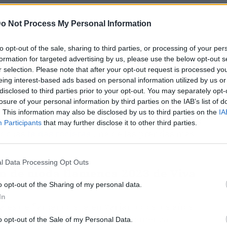
o Not Process My Personal Information
to opt-out of the sale, sharing to third parties, or processing of your per
formation for targeted advertising by us, please use the below opt-out s
r selection. Please note that after your opt-out request is processed y
eing interest-based ads based on personal information utilized by us or
disclosed to third parties prior to your opt-out. You may separately opt-
losure of your personal information by third parties on the IAB’s list of
aluza y española puedan lucirse en cada
. This information may also be disclosed by us to third parties on the
IA
 un
amplio catálogo
online
con las principales
Participants
that may further disclose it to other third parties.
ndo las
faldas rocieras
una de las prendas más
l Data Processing Opt Outs
ón de moda flamenca 2023 de Viva
o opt-out of the Sharing of my personal data.
In
onales de flamenco suelen variar todos los años,
urgen en el ámbito de la moda flamenca.
o opt-out of the Sale of my Personal Data.