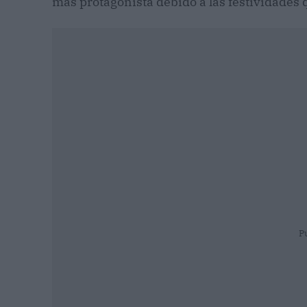
más protagonista debido a las festividades 
P