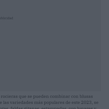
ublicidad
as rocieras que se pueden combinar con blusas
 las variedades más populares de este 2023, se
rgas, faldas gitanas, estampadas, con lunares y