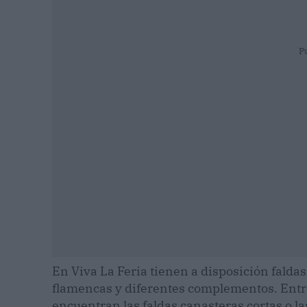
P
En Viva La Feria tienen a disposición fald
flamencas y diferentes complementos. Entre
encuentran las faldas canasteras cortas o la