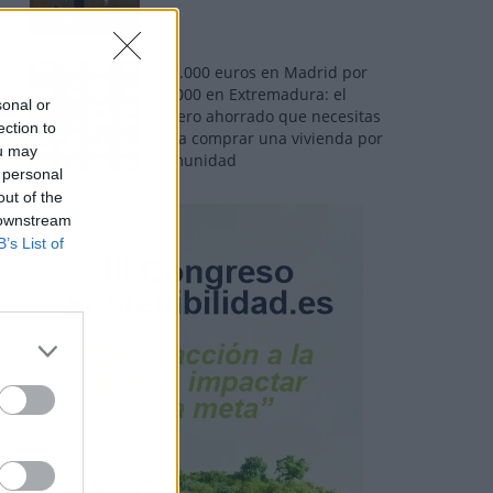
110.000 euros en Madrid por
31.000 en Extremadura: el
sonal or
dinero ahorrado que necesitas
ection to
para comprar una vivienda por
ou may
comunidad
 personal
out of the
 downstream
B’s List of