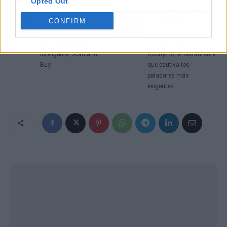
Opted Out
Artículo anterior
Artículo siguiente
CONFIRM
Una nueva experiencia
El secreto mejor
de compra a través de
guardado de
un supermercado
Majadahonda,
inteligente, Scan and
Anónymo, el restaurante
Buy
que cautiva los
paladares más
exigentes