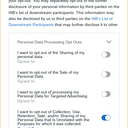
your opt-out. You may separately opt-out of the further
disclosure of your personal information by third parties on the
IAB’s list of downstream participants. This information may
also be disclosed by us to third parties on the
IAB’s List of
Downstream Participants
that may further disclose it to other
third parties.
Personal Data Processing Opt Outs
I want to opt-out of the Sharing of my
personal data.
Opted In
I want to opt-out of the Sale of my
Personal Data.
Opted In
En La Pastoreta, todas estas ventajas se
I want to opt-out of processing my
combinan con un servicio confiable y
Personal Data for Targeted Advertising.
Opted In
respaldado por una larga trayectoria en el
sector, durante la cual
han repartido más de
I want to opt-out of Collection, Use,
540 millones de euros en premios.
Retention, Sale, and/or Sharing of my
Personal Data that Is Unrelated with the
Purposes for which it was collected.