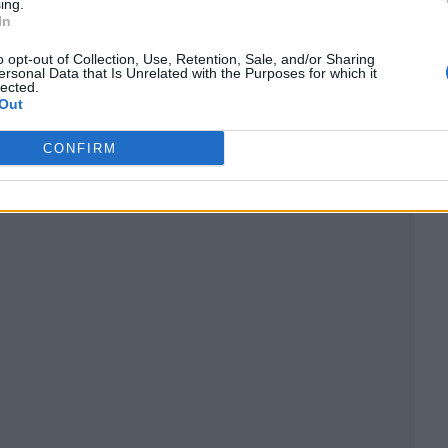
ing.
In
o opt-out of Collection, Use, Retention, Sale, and/or Sharing
ersonal Data that Is Unrelated with the Purposes for which it
lected.
Out
CONFIRM
ublicidad