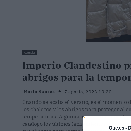
Agencia
Imperio Clandestino p
abrigos para la tempo
Marta Suárez
7 agosto, 2023 19:30
Cuando se acaba el verano, es el momento 
los chalecos y los abrigos para proteger al
temperaturas. Algunas marcas reconocida
catálogo los últimos lanzamientos de prendas
Que.es -
D