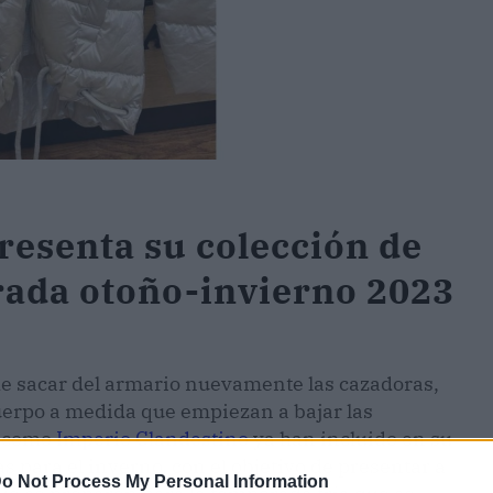
resenta su colección de
rada otoño-invierno 2023
de sacar del armario nuevamente las cazadoras,
 cuerpo a medida que empiezan a bajar las
s como
Imperio Clandestino
ya han incluido en su
 para el inverno, con el objetivo de presentar a
o Not Process My Personal Information