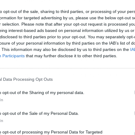
ue se preparen para la temporada fría que se
to opt-out of the sale, sharing to third parties, or processing of your per
formation for targeted advertising by us, please use the below opt-out s
r selection. Please note that after your opt-out request is processed y
eing interest-based ads based on personal information utilized by us or
te de los clásicos de esta marca, por lo que este
disclosed to third parties prior to your opt-out. You may separately opt-
losure of your personal information by third parties on the IAB’s list of
ndas ni en su catálogo web. Estos chalecos están
. This information may also be disclosed by us to third parties on the
IA
cuentan con un par de bolsillos laterales muy
Participants
that may further disclose it to other third parties.
, blanco, negro y crema siguen manteniéndose en
los también se posicionan los chalecos azulón,
ar en los armarios de aquellas personas que les
l Data Processing Opt Outs
apercibidas.
o opt-out of the Sharing of my personal data.
In
o opt-out of the Sale of my Personal Data.
In
to opt-out of processing my Personal Data for Targeted