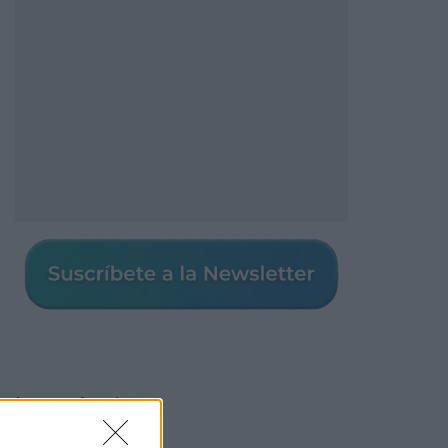
Los más vistos