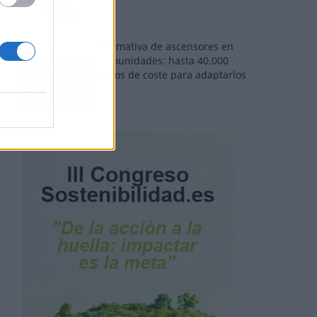
Normativa de ascensores en
comunidades: hasta 40.000
euros de coste para adaptarlos