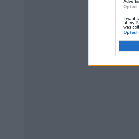
Advertis
Opted 
I want t
of my P
was col
Opted 
P