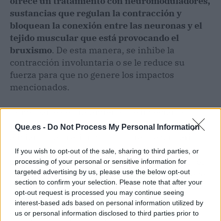
ofrece un tratamiento con neuromoduladores,
sustancias que regulan la contracción y
bloquean la conexión entre las neuronas y el
tejido muscular que está provocando el
bruxismo
. De esta manera, se inhibe la
contracción involuntaria o se le reduce su
fuerza para que no genere los impactos
mencionados.
Como parte del tratamiento, se inyectan los
neuromodulares en la zona implicada,
Que.es -
Do Not Process My Personal Information
aliviando la presión y los dolores secundarios
que se pueden generar en la mandíbula, la
If you wish to opt-out of the sale, sharing to third parties, or
cabeza o incluso el cuello. Por estos motivos, el
processing of your personal or sensitive information for
targeted advertising by us, please use the below opt-out
tratamiento con neuromoduladores que ofrece
section to confirm your selection. Please note that after your
la clínica de la doctora Sandra Hermida es una
opt-out request is processed you may continue seeing
opción rápida y cómoda que aprovecha
interest-based ads based on personal information utilized by
adelantos científicos relevantes para tratar el
us or personal information disclosed to third parties prior to