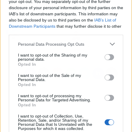
bruxismo y evitar que impacte la salud de las
your opt-out. You may separately opt-out of the further
personas.
disclosure of your personal information by third parties on the
IAB’s list of downstream participants. This information may
also be disclosed by us to third parties on the
IAB’s List of
Downstream Participants
that may further disclose it to other
Artículo anterior
Artículo siguiente
third parties.
Líderes en soluciones
Aprender técnicas de
logísticas de
estudio de la mano de
Personal Data Processing Opt Outs
vanguardia, Altamira
Joan López y Potencia
Terminal Multimodal
Tu Estudio
I want to opt-out of the Sharing of my
personal data.
Opted In
I want to opt-out of the Sale of my
Personal Data.
Opted In
I want to opt-out of processing my
Personal Data for Targeted Advertising.
Opted In
I want to opt-out of Collection, Use,
Retention, Sale, and/or Sharing of my
Personal Data that Is Unrelated with the
Purposes for which it was collected.