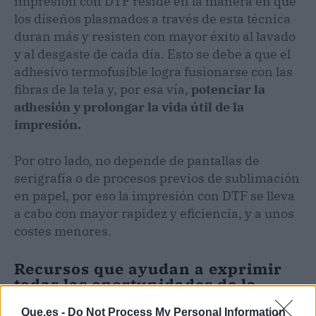
impresión con DTF reside en la manera en que
los diseños plasmados a través de esta técnica
duran más y resisten con mayor éxito al lavado
y al desgaste de cada día. Esto se debe a que el
adhesivo termofusible logra fusionarse con las
fibras de la tela y, por esa vía,
potenciar la
adhesión y prolongar la vida útil de la
impresión.
Por otro lado, no depende de pantallas de
serigrafía o de procesos previos de sublimación
en papel, por eso la impresión con DTF se lleva
a cabo con mayor rapidez y eficiencia, y a unos
costes menores.
Recursos que ayudan a exprimir
todas las oportunidades de la
impresión en DTF
Que.es -
Do Not Process My Personal Information