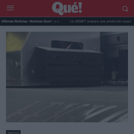
igrantes de Ceuta agrieta la c...
La AEMET prepara una predicción especial para el
Últimas Noticias
- Noticias Que!:
Agencia