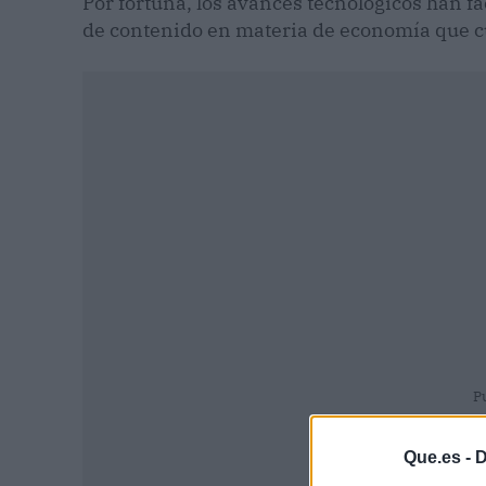
Por fortuna, los avances tecnológicos han fa
de contenido en materia de economía que cu
P
Que.es -
D