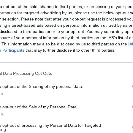
to opt-out of the sale, sharing to third parties, or processing of your per
formation for targeted advertising by us, please use the below opt-out s
r selection. Please note that after your opt-out request is processed y
eing interest-based ads based on personal information utilized by us or
disclosed to third parties prior to your opt-out. You may separately opt-
losure of your personal information by third parties on the IAB’s list of
. This information may also be disclosed by us to third parties on the
IA
Participants
that may further disclose it to other third parties.
ortal que fue lanzado recientemente a nivel
l Data Processing Opt Outs
 debate y conocimiento de la población en el
o opt-out of the Sharing of my personal data.
In
a la población
o opt-out of the Sale of my Personal Data.
conómica es acercar a todos los públicos a la
In
do fiable y organizado en diferentes categorías.
to opt-out of processing my Personal Data for Targeted
ing.