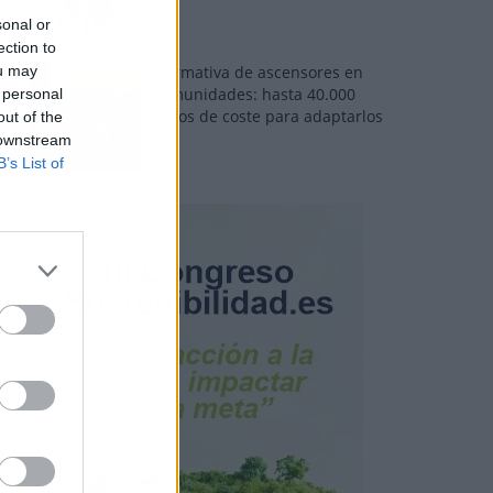
sonal or
ection to
ou may
Normativa de ascensores en
comunidades: hasta 40.000
 personal
euros de coste para adaptarlos
out of the
 downstream
B’s List of