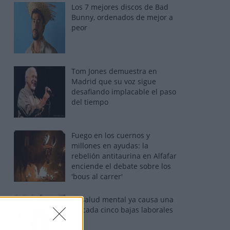
Los 7 mejores discos de Bad
Bunny, ordenados de mejor a
peor
Tom Jones demuestra en
Madrid que su voz sigue
desafiando implacable el paso
del tiempo
Fuego en los cuernos y
millones en ayudas: la
rebelión antitaurina en Alfafar
enciende el debate sobre los
'bous al carrer'
La salud mental ya causa una
de cada cinco bajas laborales