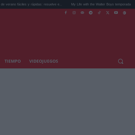
iles y rápidas: resuelve e...
My Life with the Walter Boys temporada 3: la sorpr...
TIEMPO
VIDEOJUEGOS