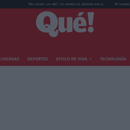
"Me casaré con ella": Un hombre es detenido tras a...
40 recetas de verano fác
CURIOSAS
DEPORTES
ESTILO DE VIDA
TECNOLOGÍA