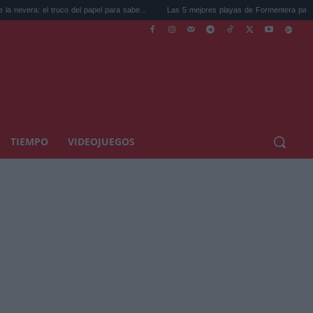
 truco del papel para sabe...
Las 5 mejores playas de Formentera para ir este ve...
TIEMPO
VIDEOJUEGOS