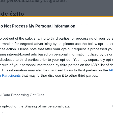
es personalizadas y originales.
 de éxito
2Enjoy es la creación de
stands
para ferias
o Not Process My Personal Information
especializa en diseñar y construir
stands
ón de los visitantes y reflejan la identidad y los
to opt-out of the sale, sharing to third parties, or processing of your per
frecen una plataforma para exhibir productos y
formation for targeted advertising by us, please use the below opt-out s
r selection. Please note that after your opt-out request is processed y
riencia interactiva y memorable para los
eing interest-based ads based on personal information utilized by us or
disclosed to third parties prior to your opt-out. You may separately opt-
losure of your personal information by third parties on the IAB’s list of
. This information may also be disclosed by us to third parties on the
IA
Participants
that may further disclose it to other third parties.
l Data Processing Opt Outs
o opt-out of the Sharing of my personal data.
In