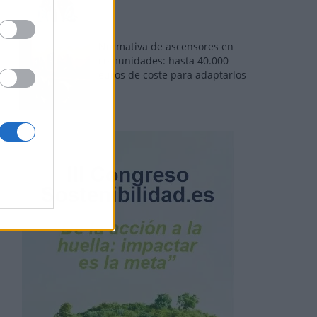
Normativa de ascensores en
comunidades: hasta 40.000
euros de coste para adaptarlos