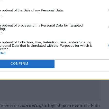
o opt-out of the Sale of my Personal Data.
In
to opt-out of processing my Personal Data for Targeted
ublicidad
ing.
In
o opt-out of Collection, Use, Retention, Sale, and/or Sharing
ersonal Data that Is Unrelated with the Purposes for which it
lected.
Out
CONFIRM
rvicios de
marketing
integral para eventos
. Esto