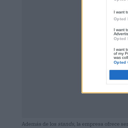
I want t
Opted 
I want 
P
Advertis
Opted 
I want t
of my P
was col
Opted 
Además de los
stands
, la empresa ofrece se