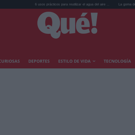
6 usos prácticos para reutilizar el agua del aire ...
La goma de la nevera: el
CURIOSAS
DEPORTES
ESTILO DE VIDA
TECNOLOGÍA