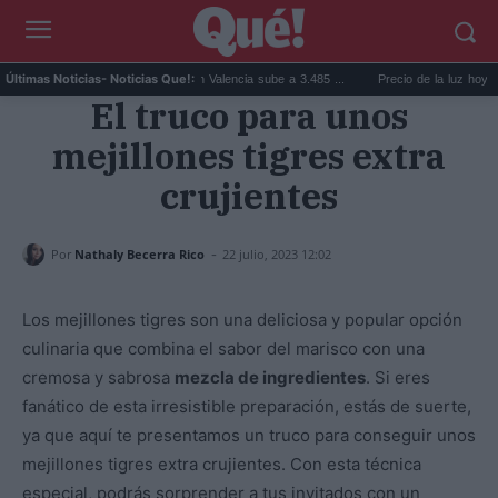
El precio de la vivienda en Valencia sube a 3.485 ...
Precio de la luz hoy, jueves 
Últimas Noticias
- Noticias Que!:
El truco para unos
mejillones tigres extra
crujientes
-
Por
Nathaly Becerra Rico
22 julio, 2023 12:02
Los mejillones tigres son una deliciosa y popular opción
culinaria que combina el sabor del marisco con una
cremosa y sabrosa
mezcla de ingredientes
. Si eres
fanático de esta irresistible preparación, estás de suerte,
ya que aquí te presentamos un truco para conseguir unos
mejillones tigres extra crujientes. Con esta técnica
especial, podrás sorprender a tus invitados con un