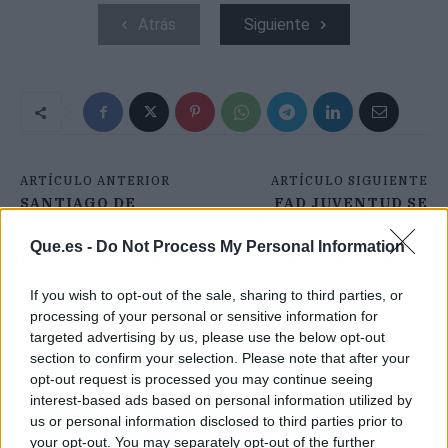
Atrás
Siguiente
ARTÍCULO ANTERIOR
ARTÍCULO SIGUIENTE
SANTIAGO DE
FAD JUVENTUD SE
COMPOSTELA ESPERA
DIRIGE A LOS JÓVENES
UN LLENO TOTAL EN
EN SU CAMPAÑA SOBRE
Que.es -
Do Not Process My Personal Information
LAS FIESTAS DEL
EL CONSUMO DE
APÓSTOL
CANNABIS
If you wish to opt-out of the sale, sharing to third parties, or
processing of your personal or sensitive information for
targeted advertising by us, please use the below opt-out
section to confirm your selection. Please note that after your
opt-out request is processed you may continue seeing
interest-based ads based on personal information utilized by
us or personal information disclosed to third parties prior to
your opt-out. You may separately opt-out of the further