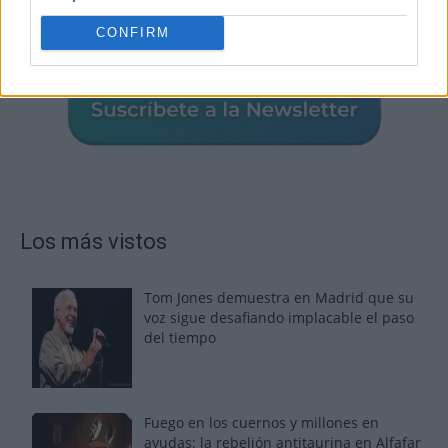
CONFIRM
Los más vistos
Tom Jones demuestra en Madrid que su
voz sigue desafiando implacable el paso
del tiempo
Fuego en los cuernos y millones en
ayudas: la rebelión antitaurina en Alfafar