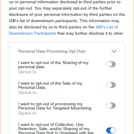
ofrecen la posibilidad de utilizar un formulario
us or personal information disclosed to third parties prior to
de contacto en su sitio web, para facilitar la
your opt-out. You may separately opt-out of the further
disclosure of your personal information by third parties on the
comunicación.
IAB’s list of downstream participants. This information may
also be disclosed by us to third parties on the
IAB’s List of
Downstream Participants
that may further disclose it to other
Artículo anterior
Artículo siguiente
third parties.
Libra Logistic, seguridad,
El personal trainer Manel
eficacia y rapidez en su
Pardo habla de la
Personal Data Processing Opt Outs
servicio de transporte
importancia del
entrenamiento de fuerza
I want to opt-out of the Sharing of my
en la mujer
personal data.
Opted In
I want to opt-out of the Sale of my
Personal Data.
Opted In
I want to opt-out of processing my
Personal Data for Targeted Advertising.
Opted In
I want to opt-out of Collection, Use,
Retention, Sale, and/or Sharing of my
Personal Data that Is Unrelated with the