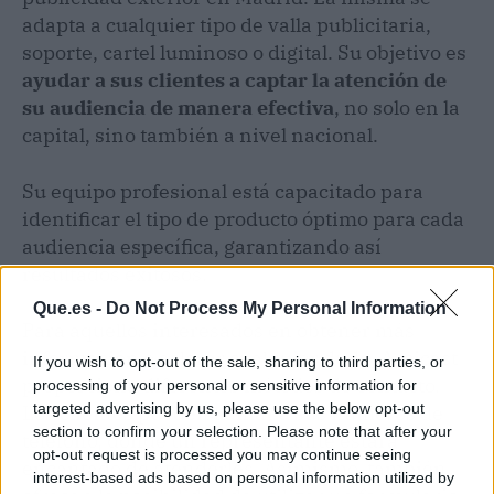
adapta a cualquier tipo de valla publicitaria,
soporte, cartel luminoso o digital. Su objetivo es
ayudar a sus clientes a captar la atención de
su audiencia de manera efectiva
, no solo en la
capital, sino también a nivel nacional.
Su equipo profesional está capacitado para
identificar el tipo de producto óptimo para cada
audiencia específica, garantizando así
resultados exitosos.
Que.es -
Do Not Process My Personal Information
Para aquellos interesados en obtener más
información o aclarar cualquier duda, Accicast
If you wish to opt-out of the sale, sharing to third parties, or
proporciona diferentes métodos de contacto.
processing of your personal or sensitive information for
targeted advertising by us, please use the below opt-out
Los clientes pueden llamar a sus números de
section to confirm your selection. Please note that after your
teléfono, donde un representante estará
opt-out request is processed you may continue seeing
encantado de atenderles. Asimismo, también
interest-based ads based on personal information utilized by