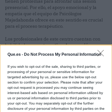
tienen problemas para afrontar una sesión
presencial. Por ello, el apoyo emocional y la
empatía que el equipo de Psicólogos
Majadahonda ofrece en este sentido es crucial
para el proceso terapéutico.
Los profesionales de este centro cuentan con
habilidades para
garantizar la conexión
terapéutica y el vínculo de confianza
entre el
Que.es -
Do Not Process My Personal Information
terapeuta y el paciente aún en entornos
virtuales. En un contexto donde las
If you wish to opt-out of the sale, sharing to third parties, or
enfermedades mentales son prevalentes y los
processing of your personal or sensitive information for
adultos toman cada vez más conciencia de ello,
targeted advertising by us, please use the below opt-out
la psicoterapia de adultos desempeña un papel
section to confirm your selection. Please note that after your
opt-out request is processed you may continue seeing
vital en la atención y mejora de la salud mental.
interest-based ads based on personal information utilized by
us or personal information disclosed to third parties prior to
your opt-out. You may separately opt-out of the further
Artículo anterior
Artículo siguiente
disclosure of your personal information by third parties on the
Herramientas digitales
¿Dónde encontrar algo