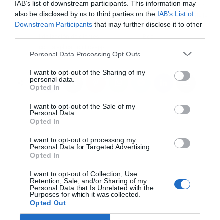
IAB’s list of downstream participants. This information may
para potenciar las
diferente, original y con
also be disclosed by us to third parties on the
IAB’s List of
ventas en la
la única pretensión de la
Downstream Participants
that may further disclose it to other
restauración como la
comodidad? Horacio y
third parties.
fidelización de clientes,
Bob
con la aplicación Loyapp
Personal Data Processing Opt Outs
I want to opt-out of the Sharing of my
personal data.
Opted In
I want to opt-out of the Sale of my
Personal Data.
Opted In
I want to opt-out of processing my
Personal Data for Targeted Advertising.
Opted In
I want to opt-out of Collection, Use,
Retention, Sale, and/or Sharing of my
Personal Data that Is Unrelated with the
Purposes for which it was collected.
Opted Out